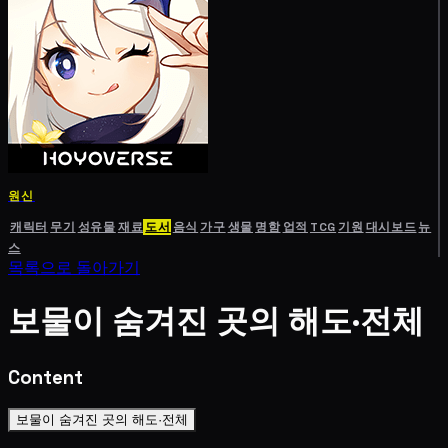
원신
캐릭터
무기
성유물
재료
도서
음식
가구
생물
명함
업적
TCG
기원
대시보드
뉴
스
목록으로 돌아가기
보물이 숨겨진 곳의 해도·전체
Content
보물이 숨겨진 곳의 해도·전체