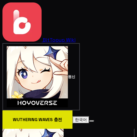
BitTopup
Wiki
원신
WUTHERING WAVES 충전
한국어