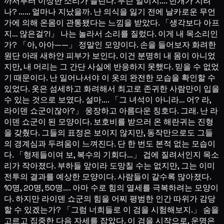
까서부터 이상한 소리가 들린다. 무슨 일이지…. 번개가 치려
나? …… 얼마나 지났을까. 난 의식을 잃기 전에 날카로운 무언
가에 의해 온몸이 관통됐다는 느낌을 받았다. 「생각보다 아프
지… 않은걸?!」 나는 놀라서 소리를 질렀다. 이게 내 목소리인
가? 「아, 아아——」 정말인 모양이다. 손을 들어보자 화려한
원단 아래 새하얀 피부가 보인다. 이건 분명히 내 몸이 아니었
지만, 내 머리는 그 간단 사실에 반응하지 못했다. 믿을 수 없었
기 때문이다. 난 일어나서야 이 옷의 완전한 모습을 확인할 수
있었다. 옷은 섬세하고 화려해서 최고로 존귀한 사람만이 입을
수 있는 것으로 보였다. 설마…. 「그 녀석이 아니라… 어? 라,
라이덴 쇼군이잖아?」 웅장하고 아름다운 칭호다. 그래. 난 라
이덴 쇼군이 된 모양이다. 보호비를 받으러 온 해란귀는 진형
을 갖췄다. 그들의 표정은 보이지 않지만, 동작만으로도 그들
의 경계심과 두려움이 느껴진다. 단 한 번도 본적 없는 모습이
다. 「형제들이여 보, 복수의 기회다…」 겁에 질려서인지 목소
리가 작아졌다. 부하들 앞이라 도망칠 수는 없지만, 그는 이미
전투의 결과를 예상한 모양이다. 사람들이 갈수록 많아졌다.
10명, 20명, 50명…. 아마 수로 힘의 열세를 극복하려는 모양이
다. 하지만 라이덴 쇼군의 힘을 어찌 평범한 인간 따위가 감당
할 수 있겠는가? 「그럼 너희들로 이 검을 시험해보지.」 숨을
고르고 집중한 다음 자세를 잡았다. 이 검을 시작으로, 운명은