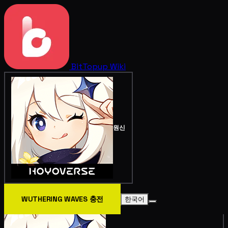
BitTopup
Wiki
원신
WUTHERING WAVES 충전
한국어