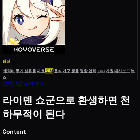
원신
캐릭터
무기
성유물
재료
도서
음식
가구
생물
명함
업적
TCG
기원
대시보드
뉴
스
목록으로 돌아가기
라이덴 쇼군으로 환생하면 천
하무적이 된다
Content