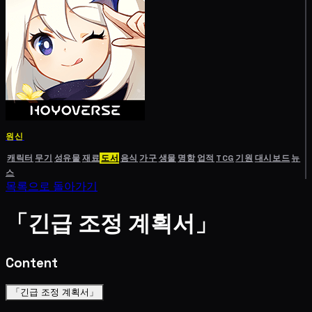
원신
캐릭터
무기
성유물
재료
도서
음식
가구
생물
명함
업적
TCG
기원
대시보드
뉴
스
목록으로 돌아가기
「긴급 조정 계획서」
Content
「긴급 조정 계획서」