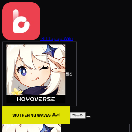
BitTopup
Wiki
원신
WUTHERING WAVES 충전
한국어