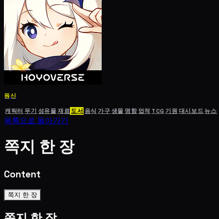
원신
캐릭터
무기
성유물
재료
도서
음식
가구
생물
명함
업적
TCG
기원
대시보드
뉴스
목록으로 돌아가기
쪽지 한 장
Content
쪽지 한 장
쪽지 한 장