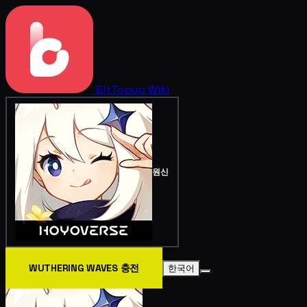
BitTopup
Wiki
원신
WUTHERING WAVES 충전
한국어