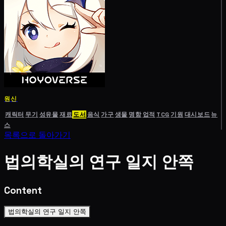
원신
캐릭터
무기
성유물
재료
도서
음식
가구
생물
명함
업적
TCG
기원
대시보드
뉴
스
목록으로 돌아가기
법의학실의 연구 일지 안쪽
Content
법의학실의 연구 일지 안쪽