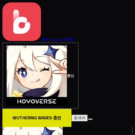
BitTopup
Wiki
원신
WUTHERING WAVES 충전
한국어