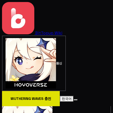
BitTopup
Wiki
원신
WUTHERING WAVES 충전
한국어