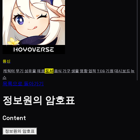
원신
캐릭터
무기
성유물
재료
도서
음식
가구
생물
명함
업적
TCG
기원
대시보드
뉴
스
목록으로 돌아가기
정보원의 암호표
Content
정보원의 암호표