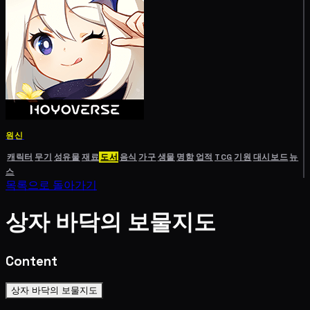
원신
캐릭터
무기
성유물
재료
도서
음식
가구
생물
명함
업적
TCG
기원
대시보드
뉴
스
목록으로 돌아가기
상자 바닥의 보물지도
Content
상자 바닥의 보물지도