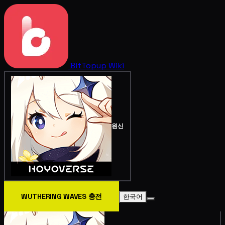
BitTopup
Wiki
원신
WUTHERING WAVES 충전
한국어