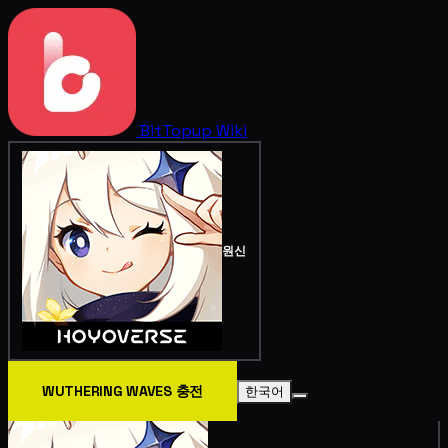
BitTopup
Wiki
원신
WUTHERING WAVES 충전
한국어