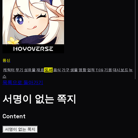
원신
캐릭터
무기
성유물
재료
도서
음식
가구
생물
명함
업적
TCG
기원
대시보드
뉴
스
목록으로 돌아가기
서명이 없는 쪽지
Content
서명이 없는 쪽지