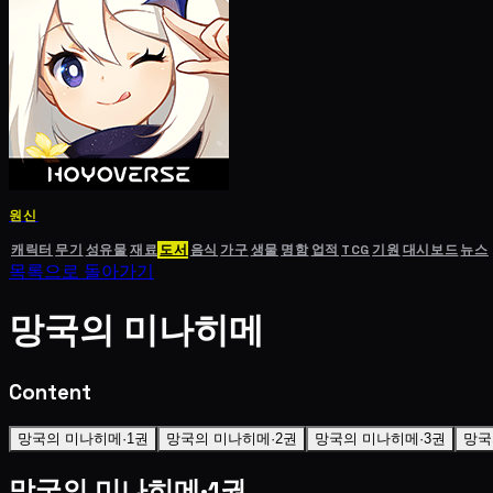
원신
캐릭터
무기
성유물
재료
도서
음식
가구
생물
명함
업적
TCG
기원
대시보드
뉴스
목록으로 돌아가기
망국의 미나히메
Content
망국의 미나히메·1권
망국의 미나히메·2권
망국의 미나히메·3권
망국
망국의 미나히메·1권