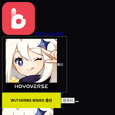
BitTopup
Wiki
원신
WUTHERING WAVES 충전
한국어