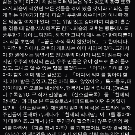
같은 윤회] 이야기 속 많은 디테일들은 유야 정토의 황후 또한
과거 피슬이 겪었던 모든 것들을 겪어 봤을 것이라고 의심 들
게 하는 이야기가 많다. 피슬의 부황은 허수아비가 아니란 것
은 의심할 여지가 없다. 그는 위엄 있고 강대하며 피슬이 혼란
을 겪을 때 답을 제시해주곤 한다. 피슬의 모후는 행동에서도
풍부한 개성이 느껴진다. 하지만 그녀의 대사는 단 한마디뿐이
다. 작품 초반의 「…꿈은 아직 죽지 않았어요」 그 한마디다.
마지막 한 권에서, 모후의 개회사는 이미 사라져 있다. 그래서
이 한 권에서는 당연히도 전반부의 대사가 나오지 않는다. 하
지만 우주의 마지막 순간, 우주 만물은 유야 정토로 흘러 들어
갔고, 그녀도 알 수 없는 말을 뱉었다—— 「어디서 의미를 찾
아야 할지. 이미 밤은 깊었고…」 「어디서 의미를 찾아야 할
지. 이미 밤은 깊었고, 꿈은 아직 죽지 않았어요」 독자들도, 태
양이 매일 떠오르는 세상에서, 행복하시길 바랍니다. (QnA코
너 수록집) Q: 구 작가 선생님의 《신소절극록》 중 「천제의
막내딸」과 피슬·본·루프슬로스·네피도트는 어떤 관계일까
요? A: 《신소절극록》제5권의 말미의 비극은 스토리에 남자
주인공이 존재하고, 게다가 「천제의 막내딸」이 그를 좋아하
기 때문이죠. 그래서 남자 주인공이 필요하지 않은 단죄의 황
녀를 따라서 《피슬 황녀 야화》를 기획했어요. 다만 결국에는
《신소》의 제6권을 쓰게 되면서 엔딩을 살릴 수는 있었지만