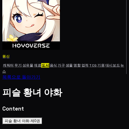
원신
캐릭터
무기
성유물
재료
도서
음식
가구
생물
명함
업적
TCG
기원
대시보드
뉴
스
목록으로 돌아가기
피슬 황녀 야화
Content
피슬 황녀 야화·제0권