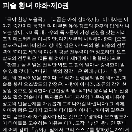
피슬 황녀 야화·제0권
「극야 환상 모음곡」 「…꿈은 아직 살아있다」 이 대사는 이
야기 중간마다 등장하며 대부분 유야 정토의 황후의 입에서 나
오는 말이다. 비록 대다수의 독자들이 가장 관심을 갖는 시리
즈의 미스터리는 아니지만, 여기서부터 시작해야 한다. [오즈
발도·흐라프나바인스] 강대한 검은 까마귀의 왕. 피슬의 전투
력이 10이고 세계의 야수의 평균 전투력이 15 정도라면, 오즈
발도의 전투력은 13쯤 될 것이다. 제1권에서 혈혈단신으로
「황혼」을 뒤엎은 전적만 봐도 그 힘이 얼마나 강력한지 알
수 있을 것이다. *다만 「밤의 장막」은 원래부터가 「황혼
색」의 천적이었을 뿐이다. 구 작가 선생님의 말에 의하면, 피
슬을 향한 오즈발도의 감정은, 사랑이 아니라, 조류의 각인 현
상일 것으로 생각한다. (편집장의 말: 작가의 생각을 너무 신경
쓰실 필요 없습니다. 독자들은 부디 자신의 마음속에서 유야
정토의 인물관계를 자유롭게 그려나가길 바랍니다) 그 외에,
까마귀 왕은 그다지 고귀한 타이틀이 아니다. 까마귀 일족은
본디 음모자와 저주술사가 많은 것으로 유명하다. 오즈발도가
이 타이틀을 고수하는 이유는 아마, 고작 「밤의 왕」인 주제
에 어찌 감히 「유야」 앞에서 그리 스스로를 칭하겠는가? [세