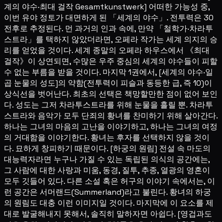
계의 야수·최대 걸작 Gesamtkunstwerk] 어떠한 가능성 중,
이번 유야 정토가 대면하게 된 「세계의 야수」. 전투력은 30
전후로 추정된다. 먼 과거의 인과 속에, 만약 「철학가·차라투
스트라」를 택하지 않았더라면, 오페라 작가는 세계 의지의 승
리를 얻었을 것이다. 세계 종말의 오페라 하우스에서 《최대
걸작》이 상연되면, 수많은 우주 중심의 세계의 야수들이 피할
수 없는 부름을 받을 것이다. 마지막 1권에서, [세계의 야수·일
곱 눈물의 성도]의 약함(전투력이 피슬과 동등한 급, 즉 10)이
상식선을 벗어난다. 최초의 선택은 책망할만한 점이 없어 보인
다. 성도는 그저 차라투스트라를 위해 눈물을 흘릴 뿐. 차라투
스트라와 음악가 모두 단죄의 황녀를 찬미하기 위해 살아간다.
하나는 그녀의 마음의 고난을 이야기하고, 하나는 그녀의 여정
의 거대함을 이야기한다. 황녀는 후자를 선택하지 않을 것이
다. 묘하게 창피하기 때문이다. [하궁의 원림] 전설 속 마도의
대능력자라면 누구나 가질 수 있는 독립된 의식의 공간에는,
그 사람에 대한 사랑과 미움, 동경, 질투, 추종, 열광의 영혼이
모두 깃들어 있다. 다른 소설 혹은 허구의 이야기 속에서는, 이
런 공간은 서머랜드(Summerland)라고 불린다. 황녀의 하궁
의 원림도 대충 이런 이미지일 것이다. 마지막에 이 요소를 제
대로 발굴해내지 못해서, 솔직히 말하자면 아쉽다. [영겁과도