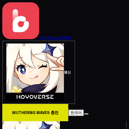
BitTopup
Wiki
원신
WUTHERING WAVES 충전
한국어