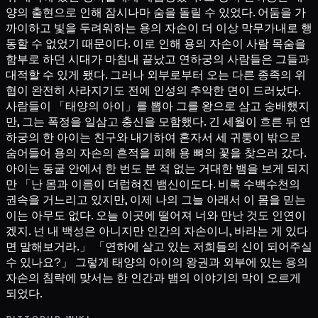
양의 출현으로 인해 잠시나마 숨을 돌릴 수 있었다. 어둠을 가
까이하고 빛을 두려워하는 용의 자손이 더 이상 막무가내로 행
동할 수 없었기 때문이다. 이로 인해 용의 자손이 사람 목숨을
함부로 하던 시대가 마침내 끝났고 연하궁의 사람들은 그들과
대적할 수 있게 됐다. 그러나 외부로부터 오는 다른 종족의 위
협이 완전히 사라지기도 전에 인성의 추악한 면이 드러났다.
사람들이 「태양의 아이」를 뽑아 그를 왕으로 삼고 숭배했지
만, 그는 폭정을 일삼고 충신을 모함했다. 긴 세월이 흐른 뒤 연
하궁의 한 아이는 친구와 내기하여 혼자서 세 귀퉁이 밖으로
숨어들어 용의 자손의 흔적을 피해 용 뼈의 꽃을 찾으러 갔다.
아이는 동굴 안에서 한 번도 본 적 없는 거대한 뱀을 보게 되지
만 「난 몸과 이름이 더럽혀진 뱀신이도다. 비록 수백수천의
권속을 거느리고 있지만, 이제 나의 그늘 아래서 이 몸을 믿는
이는 아무도 없다. 오늘 이곳에 떨어져 너와 만난 것도 인연이
겠지. 넌 내 백성은 아니지만 인간의 자손이니, 바라는 게 있다
면 말해보거라.」 「연하에 살고 있는 저희들의 신이 되어주실
수 있나요?」 그렇게 태양의 아이의 왕권과 외부에 있는 용의
자손의 침략에 맞서는 한 인간과 뱀의 이야기의 막이 오르게
되었다.