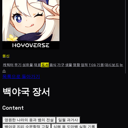
원신
캐릭터
무기
성유물
재료
도서
음식
가구
생물
명함
업적
TCG
기원
대시보드
뉴
스
목록으로 돌아가기
백야국 장서
Content
영원한 나라의 용과 뱀의 전설
일월 과거사
백야국 지리 수문학적 고찰
심해 용 도마뱀 실험 기록