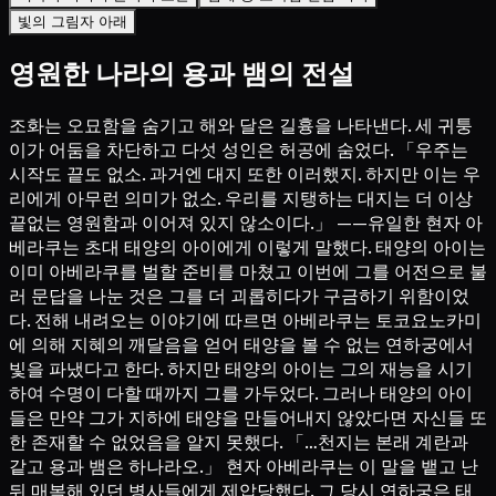
빛의 그림자 아래
영원한 나라의 용과 뱀의 전설
조화는 오묘함을 숨기고 해와 달은 길흉을 나타낸다. 세 귀퉁
이가 어둠을 차단하고 다섯 성인은 허공에 숨었다. 「우주는
시작도 끝도 없소. 과거엔 대지 또한 이러했지. 하지만 이는 우
리에게 아무런 의미가 없소. 우리를 지탱하는 대지는 더 이상
끝없는 영원함과 이어져 있지 않소이다.」 ——유일한 현자 아
베라쿠는 초대 태양의 아이에게 이렇게 말했다. 태양의 아이는
이미 아베라쿠를 벌할 준비를 마쳤고 이번에 그를 어전으로 불
러 문답을 나눈 것은 그를 더 괴롭히다가 구금하기 위함이었
다. 전해 내려오는 이야기에 따르면 아베라쿠는 토코요노카미
에 의해 지혜의 깨달음을 얻어 태양을 볼 수 없는 연하궁에서
빛을 파냈다고 한다. 하지만 태양의 아이는 그의 재능을 시기
하여 수명이 다할 때까지 그를 가두었다. 그러나 태양의 아이
들은 만약 그가 지하에 태양을 만들어내지 않았다면 자신들 또
한 존재할 수 없었음을 알지 못했다. 「…천지는 본래 계란과
같고 용과 뱀은 하나라오.」 현자 아베라쿠는 이 말을 뱉고 난
뒤 매복해 있던 병사들에게 제압당했다. 그 당시 연하궁은 태