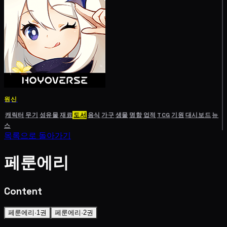
원신
캐릭터
무기
성유물
재료
도서
음식
가구
생물
명함
업적
TCG
기원
대시보드
뉴
스
목록으로 돌아가기
페룬에리
Content
페룬에리·1권
페룬에리·2권