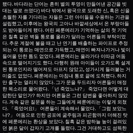
됐다. 바다라는 단어는 흔히 별의 투영이 만들어낸 공간을 빗
대는 말로 쓰였다) 바다 밖에서 왕국으로 도래한 신, 혹은 신을
초월한 자를 기다리는 자들은 그런 아이들을 수용하는 기관을
설립했고, 이후에는 왕국의 고아나 바깥세상에서 온 부랑아들
도 받아들이게 됐다. 어린 페룬에리가 기억하는 삶의 첫 기억
은 칠흑 같은 벽돌 통로를 올라가 달라는 어른들의 부탁이었
다. 추운 계절에 불을 때고 난 연기를 배출하는 파이프로 추정
되는 이 통로는 매연으로 가득했고, 매연이 빠져나가거나 빛이
들어올 만한 틈도 없었다. 페룬에리는 올라가다 이따금 어둠
속으로 떨어지기도 했다. 다행히 원래 아이들이 오가도록 설계
된 통로인지라 떨어져도 아프지 않았고, 성가시게 들러붙는 거
미줄도 없었다. 페룬에리는 마침내 통로 끝에 도착했다. 하지
만 출구는 열리지 않았다. 그가 문을 두드리자 어른들이 매정
한 목소리로 물어왔다. 「넌 죽었느냐?」 죽었다면 어떻게 대
답한단 말인가? 하지만 어른들은 그런 답변을 좋아하지 않았
다. 계속 같은 질문을 하는 그들에게 페룬에리는 이렇게 외쳤
다. 「죽었어요!」 어른들이 계속해서 물었다. 「그럼 보았느
냐?」 어둠으로 인한 공포에 굶주림과 피곤함까지 더해진 탓
에 페룬에리는 환상을 보았다. 칠흑 같은 밤하늘 높이 걸려있
던 붉은 달이 갑자기 고개를 돌렸다. 그건 거대하고도 섬뜩한