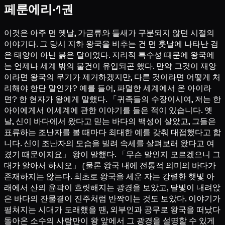
페룬에리·1권
이것은 아주 먼 옛날, 가금류와 들새가 구분되지 않던 시절의
이야기다. 그 당시 지하 왕국을 비추는 건 먼 훗날에 나타난 검
은 태양이 아닌 붉은 달이었다. 지리적 특수성 때문에 왕국에
는 언제나 세계 밖의 물건이 유입되곤 했다. 만약 그것이 재앙
이라면 왕국의 무기가 제거하겠지만, 다른 것이라면 어떻게 처
리해야 한단 말인가? 예를 들어, 파멸한 세계에서 온 아이라
면? 한 현자가 왕에게 말했다. 「귀족들의 수장이시여, 저는 한
아이에게서 이세계에 관한 이야기를 들은 적이 있습니다. 옛
날, 신이 바다에서 왔다고 믿는 바다의 백성이 살았고, 그들은
표류하는 조난자를 볼 때마다 최대한 예를 갖춰 대접했다고 합
니다. 신이 조난자의 모습을 빌려 속세를 살펴보러 왔다고 여
겼기 때문이지요」 왕이 말했다. 「무슨 말인지 모르겠으니 그
대가 알아서 하시오」 (물론 왕국 내에 전통적 의미의 바다가
존재하지는 않는다. 최초로 왕국을 세운 자는 강렬한 햇빛 아
래에서 산의 윤곽이 흐릿해지는 광경을 보았고, 달빛이 내려앉
은 바다의 잔물결이 진주처럼 반짝이는 것도 보았다. 이야기가
펼쳐지는 시대가 도래했을 땐, 외부인과 공무로 왕국을 떠났다
돌아온 소수의 사람만이 왕 앞에서 그 광경을 설명할 수 있게