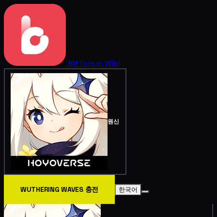
BitTopup
Wiki
원신
WUTHERING WAVES 충전
한국어