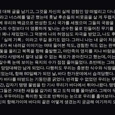
 대해 글을 남기고, 그것을 자신의 실제 경험인 양 떠벌리고 다니
」라고 너스레를 떨곤 했는데 훗날 후손들의 비웃음을 살 게 두렵
에 유리와 백금으로 번성한 도시 국가를 세웠으며 그들의 국왕을
스의 수정보다 더 영롱하게 빛나는 순수한 물로 만들어진 무기를 
꽤나 재밌었다. 그 덕분에 나의 허영심도 자극을 받았고, 나도 
 「실제 기록」이라고 우길 용기도 없다. 그러니 나는 내 글이 
내가 써 내려갈 이야기는 여태 들어본 적도, 경험한 적도 없는 
 돛을 올리고 북쪽을 향해 출발했고, 야만족의 영지를 지나 바람을
바다 사방에서 절대 넘을 수 없는 폭포가 쏟아진다고 했는데, 이
갈수록 눈에 보이는 육지의 수가 점점 줄어들었다. 초반에는 그래
고 망망대해만 남게 되었다. 다행히도 우리는 충분한 식수와 식량을
먹었는데, 항해 80일째가 되던 날, 바다 한가운데에서 습격당했다
가 바다를 떠받드는 기둥만큼 굵었다. 반격할 수 없었던 우리는 무
간, 갑자기 탱탱 물범을 탄 기사 무리가 바다에서 튀어나왔다. 탱
 그들은 거대한 새들을 갈가리 찢고 도적 떼를 몰아냈다. 그제야 
다. 우두머리는 특이한 빛으로 반짝이는 눈으로 우리를 훑어보더
신의 항해가이며 바다의 끝은 어떻게 생겼는지 궁금해 여기까지 