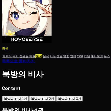
원신
캐릭터
무기
성유물
재료
도서
음식
가구
생물
명함
업적
TCG
기원
대시보드
뉴스
목록으로 돌아가기
북방의 비사
Content
북방의 비사·1권
북방의 비사·2권
북방의 비사·3권
북방의 비사·1권