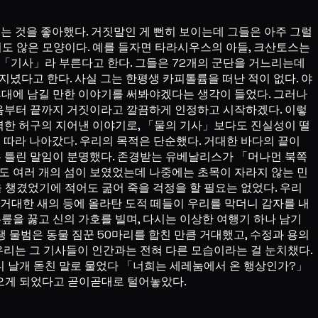
는 것을 좋아했다. 거짓말인 게 뻔히 보이는데 그들은 아주 그럴
지도 않은 모양이다. 예를 들자면 타라시우스의 아들, 크산토스는
 「기사」라 부른다고 한다. 그들은 72개의 군단을 거느리는데
지녔다고 한다. 사실 그는 한평생 카피톨륨을 떠난 적이 없다. 야
후대에 남길 만한 이야기를 써봐야겠다는 생각이 들었다. 그러나
처음부터 끝까지 거짓이라고 깔끔하게 인정하고 시작하겠다. 이렇
완벽한 허구의 지어낸 이야기로, 「물의 기사」보다도 진실성이 떨
 따라 나아갔다. 우리의 목적은 단순했다. 거대한 바다의 끝이
는 틀린 말임이 분명했다. 존경받는 유베날리스가 「머나먼 북쪽
도 여러 개의 섬이 보였었는데 나중에는 초목이 자라지 않는 민
 챙겼었기에 적어도 굶어 죽을 걱정을 할 필요는 없었다. 우리
. 거대한 새의 등에 올라탄 도적 떼들이 우리를 막더니 감자를 내
릎을 꿇고 신의 가호를 빌며, 다시는 이상한 여행기 하나 남기
탱 물범은 동물 짐꾼 50마리를 합친 만큼 거대했고, 수정과 용의
우리는 그 기사들이 인간과는 전혀 다른 모습이라는 걸 눈치챘다.
니 날개 돋친 말로 물었다 「너희는 세레눔에서 온 행상인가?」
오게 되었다고 곧이곧대로 털어놓았다.