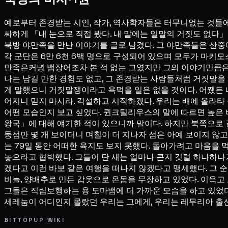
예로부터 존경받는 시인, 작가, 역사학자들은 터무니없는 것들에
싸하게 「내 눈으로 직접 봤다. 내 말에는 일말의 거짓도 없다
북방 야만족을 만난 이야기를 글로 남겼다. 그 야만족들은 산중
각 군단은 6만 6천 6백 명으로 구성되어 있으며 모두가 마키모
만족은커녕 뱀장어조차 본 적 없는 그였지만 그의 이야기만큼은 
나는 남길 만한 경험도 없고, 그 존경받는 사람들처럼 거짓말을
게 말했으니 거짓말쟁이라고 욕먹을 일은 없을 것이다. 어쨌든 
어지니 믿지 마시라. 각설하고 시작하겠다. 우리는 배에 올라타
어떤 모습인지 보고 싶었다. 퀸크틸리우스의 말에 따르면 높은 
왕국」에 대해 얘기한 적이 있으니까 말이다. 하지만 북쪽으로 
둥섬만 몇 개 보이더니 며칠이 더 지나자 섬은 아예 보이지 않
는 79일 동안 어떠한 육지도 보지 못했다. 돌아가려고 마음을 
놓으라고 협박했다. 그들이 탄 새는 얼마나 큰지 깃털 하나하나
겠다고 이런 바보 같은 여행을 떠나지 않겠다고 맹세했다. 그 순
비늘, 양배추로 만든 갑옷으로 온몸을 무장하고 있었다. 이윽고
그들은 직립보행하는 용 도마뱀에 더 가까운 모습을 하고 있었
세레눔이 어디인지 몰랐던 우리는 그에게, 우리는 레무리아 출
BITTOPUP WIKI