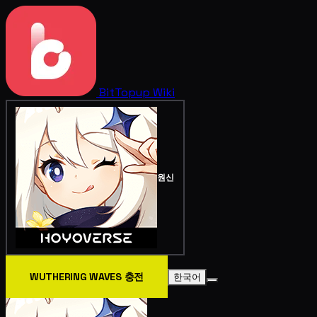
BitTopup
Wiki
원신
WUTHERING WAVES 충전
한국어