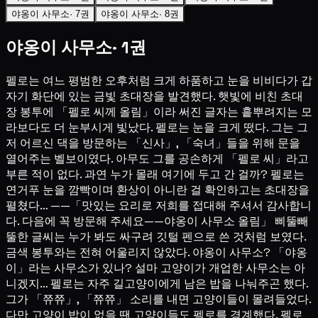
야옹이 사무소· 7권
야옹이 사무소· 8권
야옹이 사무소· 1권
펠로는 여느 평범한 오후처럼 크게 하품하고 눈을 비비다가 갑
자기 화단에 있는 금빛 초대장을 발견했다. 햇빛에 비친 초대
장 봉투에 「펠로 씨께 올림」이라 써진 글자는 흩뿌려지는 모
라보다도 더 눈부시게 빛났다. 펠로는 눈을 크게 떴다. 그는 그
저 어르신 댁을 방문하는 「신사」, 「숙녀」들을 위해 문을
열어주는 벨보이였다. 아무도 그를 공손하게 「펠로 씨」라고
부른 적이 없다. 과연 누가 몰래 여기에 두고 간 걸까? 펠로는
연거푸 눈을 깜빡이며 환상이 아니란 걸 확인하고는 초대장을
펼쳤다… ——「맛있는 요리로 저희를 접대해 주셔서 감사합니
다. 다음에 꼭 방문해 주세요——야옹이 사무소 올림」 삐뚤빼
뚤한 글씨는 누가 봐도 싸구려 깃털 펜으로 쓴 것처럼 보였다.
금색 봉투와는 전혀 어울리지 않았다. 야옹이 사무소? 「야옹
이」라는 사무소가 있나? 설마 고양이가 개업한 사무소는 아
니겠지… 펠로는 자주 길고양이에게 남은 밥을 나눠주곤 했다.
그가 「쮸쮸」, 「쮸쮸」 소리를 내면 고양이들이 몰려들었다.
다만 고양이 밥이 없을 땐 고양이들도 펠로를 경계했다. 펠로