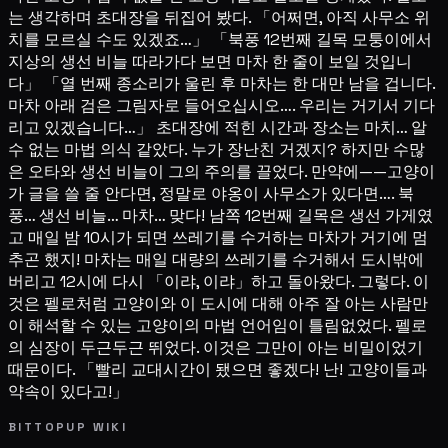
는 생각하며 초대장을 뒤집어 봤다. 「어쩌면, 아직 사무소 위
치를 모르실 수도 있겠죠…」 「북풍 12번째 길목 모퉁이에서
지상의 생선 비늘 따라가다 보면 마차 한 줄이 보일 것입니
다」 「열 번째 종소리가 울린 후 마차는 한 대만 남을 겁니다.
마차 아래 검은 그림자로 들어오십시오…. 우리는 거기서 기다
리고 있겠습니다…」 초대장에 적힌 시간과 장소는 마치… 알
수 없는 마법 의식 같았다. 누가 장난친 거겠지? 하지만 수많
은 오타와 생선 비늘이 그의 주의를 끌었다. 만약에——고양이
가 글을 쓸 줄 안다면, 정말로 야옹이 사무소가 있다면…. 북
풍… 생선 비늘… 마차… 맞다! 남쪽 12번째 길목은 생선 가게였
고 매일 밤 10시가 되면 쓰레기를 수거하는 마차가 거기에 멈
추곤 했지! 마차는 매일 대량의 쓰레기를 수거해서 도시밖에
버리고 12시에 다시 「이랴, 이랴」하고 돌아왔다. 그렇다. 이
것은 펠로처럼 고양이와 이 도시에 대해 아주 잘 아는 사람만
이 해석할 수 있는 고양이의 마법 언어임이 틀림없었다. 펠로
의 심장이 두근두근 뛰었다. 이것은 그만이 아는 비밀이었기
때문이다. 「빨리 교대시간이 됐으면 좋겠다! 난! 고양이들과
약속이 있다고!」
BITTOPUP WIKI