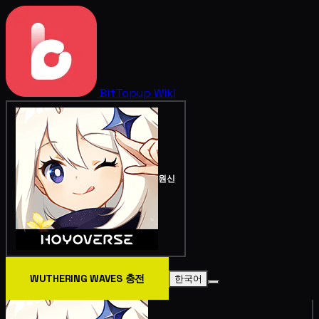
BitTopup
Wiki
원신
WUTHERING WAVES 충전
한국어