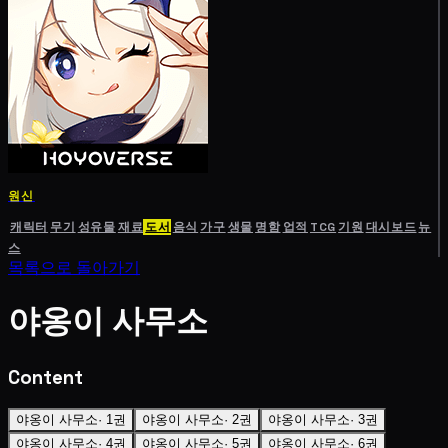
원신
캐릭터
무기
성유물
재료
도서
음식
가구
생물
명함
업적
TCG
기원
대시보드
뉴
스
목록으로 돌아가기
야옹이 사무소
Content
야옹이 사무소· 1권
야옹이 사무소· 2권
야옹이 사무소· 3권
야옹이 사무소· 4권
야옹이 사무소· 5권
야옹이 사무소· 6권