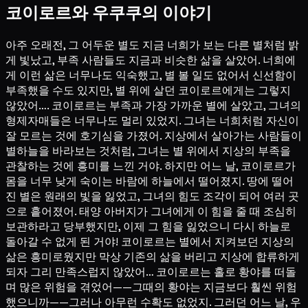
코이로르와 우쿠쿠의 이야기
아주 오래전, 그 어두운 별도 지금 너희가 보는 다른 별처럼 밝
게 빛났고, 부족 사람들도 지금과 비슷한 삶을 살았어. 너희에
게 이런 삶은 너무나도 익숙했고, 별 볼 일도 없어서 신선함이
부족했을 수도 있지만, 별 위에 살던 코이로르에게는 그렇지
않았어…. 코이로르는 부족과 가장 가까운 별에 살았고, 그녀의
형제자매들은 너무나도 멀리 있었지. 그녀는 너희처럼 자신이
잘 모르는 것에 호기심을 가졌어. 지상에서 살아가는 사람들이
별하늘을 바라보는 것처럼, 그녀는 별 위에서 지상의 부족을
관찰하는 것에 흥미를 느낀 거야. 하지만 어느 날, 코이로르가
몸을 너무 낮게 숙이는 바람에 하늘에서 떨어졌지. 땅에 떨어
진 별은 원래의 빛을 잃었고, 그녀의 힘도 조각이 되어 여러 곳
으로 흩어졌어. 태양 아버지가 그녀에게 이 힘을 줄 때 조심히
보관하라고 당부했지만, 이제 그 힘을 잃었으니 다시 하늘로
돌아갈 수 없게 된 거야! 코이로르는 별에서 지켜보던 지상의
삶은 흥미로웠지만 막상 기존의 삶을 버리고 지상에 합류하게
되자 그리 만족스럽지 않았어… 코이로르는 홀로 황야를 떠돌
며 많은 위험을 겪었어——그때의 황야는 지금보다 훨씬 위험
했으니까——그러나 아무런 수확도 없었지. 그러던 어느 날, 우