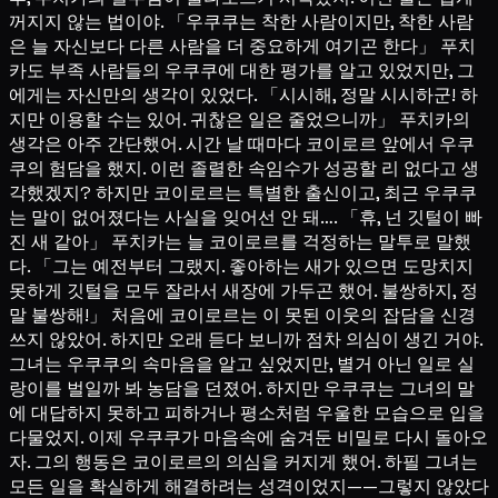
꺼지지 않는 법이야. 「우쿠쿠는 착한 사람이지만, 착한 사람
은 늘 자신보다 다른 사람을 더 중요하게 여기곤 한다」 푸치
카도 부족 사람들의 우쿠쿠에 대한 평가를 알고 있었지만, 그
에게는 자신만의 생각이 있었다. 「시시해, 정말 시시하군! 하
지만 이용할 수는 있어. 귀찮은 일은 줄었으니까」 푸치카의
생각은 아주 간단했어. 시간 날 때마다 코이로르 앞에서 우쿠
쿠의 험담을 했지. 이런 졸렬한 속임수가 성공할 리 없다고 생
각했겠지? 하지만 코이로르는 특별한 출신이고, 최근 우쿠쿠
는 말이 없어졌다는 사실을 잊어선 안 돼…. 「휴, 넌 깃털이 빠
진 새 같아」 푸치카는 늘 코이로르를 걱정하는 말투로 말했
다. 「그는 예전부터 그랬지. 좋아하는 새가 있으면 도망치지
못하게 깃털을 모두 잘라서 새장에 가두곤 했어. 불쌍하지, 정
말 불쌍해!」 처음에 코이로르는 이 못된 이웃의 잡담을 신경
쓰지 않았어. 하지만 오래 듣다 보니까 점차 의심이 생긴 거야.
그녀는 우쿠쿠의 속마음을 알고 싶었지만, 별거 아닌 일로 실
랑이를 벌일까 봐 농담을 던졌어. 하지만 우쿠쿠는 그녀의 말
에 대답하지 못하고 피하거나 평소처럼 우울한 모습으로 입을
다물었지. 이제 우쿠쿠가 마음속에 숨겨둔 비밀로 다시 돌아오
자. 그의 행동은 코이로르의 의심을 커지게 했어. 하필 그녀는
모든 일을 확실하게 해결하려는 성격이었지——그렇지 않았다