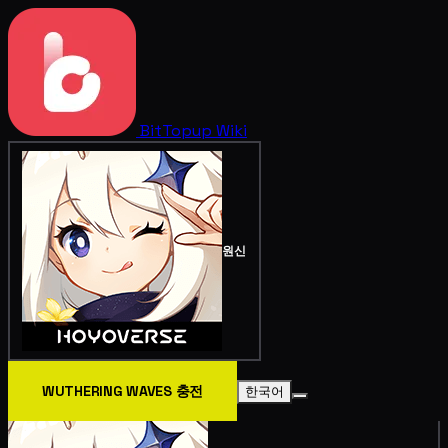
BitTopup
Wiki
원신
WUTHERING WAVES 충전
한국어