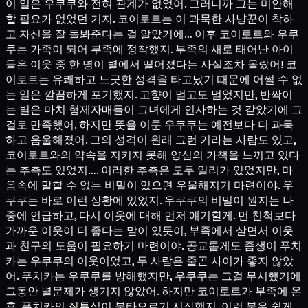
이 일은 우쿠쿠와 전혀 관계가 없었어. 그러니까 그는 미안해
할 필요가 없었던 거지. 코이로르는 이 과묵한 사냥꾼이 착하
고 자신을 잘 돌봐준다는 걸 알았기에… 이후 코이로르와 우쿠
쿠는 가족이 되어 부족에 정착했지. 부족의 새로 태어난 아이
들은 이웃 중 한 명이 별에서 떨어졌다는 사실조차 몰랐어! 코
이로르는 유쾌하고 느긋한 성격을 타고났기 때문에 어쩔 수 없
는 일은 깔끔하게 포기했지. 고향이 멀고도 멀었지만, 반짝이
는 별은 마치 형제자매들이 그녀에게 인사하는 것 같았기에 그
걸로 만족했어. 하지만 뜻을 이룬 우쿠쿠는 예전보다 더 과묵
하고 음울해졌어. 그의 성격이 원래 그런 거라는 사람도 있고,
코이로르와의 약속을 지키지 못해 양심의 가책을 느끼고 있다
는 추측도 있었지…. 이러한 추측은 모두 일리가 있었지만, 마
음속에 말할 수 없는 비밀이 있으면 우울해지기 마련이야. 우
쿠쿠는 바로 이런 상황에 있었지. 우쿠쿠의 비밀이 뭔지는 나
중에 언급하고, 다시 이웃에 대해 먼저 얘기할게. 먼 친척보다
가까운 이웃이 더 좋다는 말이 있듯이, 부족에서 살면서 이웃
과 친구의 도움이 필요하기 마련이야. 공교롭게도 좀생이 푸치
카는 우쿠쿠의 이웃이었고, 두 사람은 줄곧 사이가 좋지 않았
어. 푸치카는 우쿠쿠를 방해했지만, 우쿠쿠는 그걸 무시했기에
그동안 별문제가 생기지 않았어. 하지만 코이로르가 부족에 온
후, 푸치카의 질투심이 불타오르기 시작했지. 이런 불은 쉽게