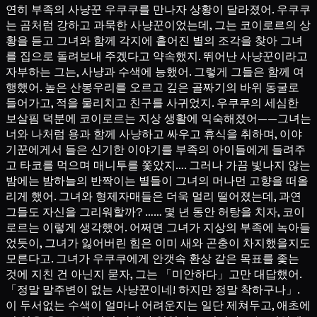
연히 부족의 사냥꾼 우쿠쿠를 만나자 상황이 달라졌어. 우쿠쿠
는 곰처럼 강하고 과묵한 사냥꾼이었는데, 그는 코이로르의 상
황을 듣고 그녀와 함께 각지에 흩어진 별의 조각을 찾아 그녀
를 집으로 돌려보내 주겠다고 약속했지. 뛰어난 사냥꾼이라고
자부하는 그는, 사냥과 수색에 능했어. 그렇게 그들은 함께 여
행했어. 높은 산봉우리를 오르고 깊은 골짜기의 바위 동굴로
들어가고, 적을 물리치고 친구를 사귀었지. 우쿠쿠의 세심한
보살핌 덕분에 코이로르는 지상 생활에 익숙해졌어——그녀는
너와 나처럼 용과 함께 사냥하고 싸우고 휴식을 취하며, 이야
기꾼에게서 들은 신기한 이야기를 부족의 아이들에게 들려주
고 타코를 먹으며 매니투를 쫓았지…. 그러나 가끔 빛나지 않는
밤에는 밤하늘의 반짝이는 별들이 그녀의 머나먼 고향을 떠올
리게 했어. 그녀와 형제자매들은 더욱 멀리 떨어졌는데, 과연
그들도 자신을 그리워할까? …… 몇 년 동안 허탕을 치자, 코이
로르는 이렇게 생각했어. 어쩌면 그녀가 지상의 부족에 녹아들
었듯이, 그녀가 잃어버린 힘은 이미 새와 곤충이 차지했을지도
모른다고. 그녀가 우쿠쿠에게 안갯속 환상 같은 목표를 좇는
것에 지친 건 아닌지 묻자, 그는 「미안하다」고만 대답했어.
「정말 말주변이 없는 사냥꾼이네! 하지만 정말 착하구나」.
이 두서없는 수색이 얼마나 어려운지는 일단 제쳐두고, 애초에