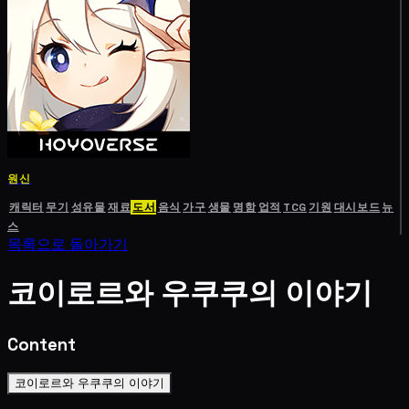
원신
캐릭터
무기
성유물
재료
도서
음식
가구
생물
명함
업적
TCG
기원
대시보드
뉴
스
목록으로 돌아가기
코이로르와 우쿠쿠의 이야기
Content
코이로르와 우쿠쿠의 이야기