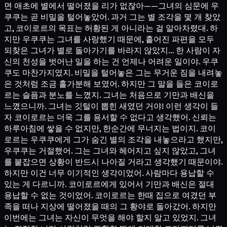
면 애초에 별에서 떨어졌을 리가 없잖아——그녀의 심문에 우
쿠쿠는 곧 비밀을 털어놓았어. 과거 그는 별 조각을 몇 개 찾았
고, 코이로르의 목표는 허황된 게 아니라는 걸 알아차렸대. 하
지만 우쿠쿠는 그녀를 사랑했기 때문에, 흩어진 파편을 모두
되찾은 그녀가 별로 돌아가기를 바라지 않았지… 한 사람이 자
신의 천성을 벗어난 일을 하는 건 언제나 어려운 일이야. 우쿠
쿠도 마찬가지였지. 비밀을 털어놓은 그는 무거운 짐을 내려놓
은 것처럼 조금 홀가분해 보였어. 하지만 그 말을 들은 코이로
르는 슬픔과 분노를 느꼈지. 그녀는 처음으로 기만과 배신을
느꼈으니까. 그녀는 깃털이 뽑힌 새였던 거야! 이런 생각이 들
자 코이로르는 더욱 그를 용서할 수 없다고 생각했어. 신뢰는
하루아침에 쌓을 수 없지만, 한순간에 무너지는 법이지. 코이
로르는 우쿠쿠에게 그가 숨긴 별의 조각을 내놓으라고 했지만,
우쿠쿠는 거절했어. 그는 그녀와 헤어지고 싶지 않았고, 그녀
를 붙잡으면 상황이 반드시 나아질 거라고 생각했기 때문이야.
하지만 이건 너무 이기적인 생각이었어. 사람마다 용납할 수
있는 게 다르니까. 코이로르에게 있어서 기만과 배신은 절대
용납할 수 없는 것이었어. 코이로르는 한때 집으로 여겼던 부
족을 떠나 지상에 떨어졌을 때의 그 황야로 돌아갔어. 하지만
이번에는 그녀는 자신이 무엇을 해야 할지 알고 있었지. 그녀