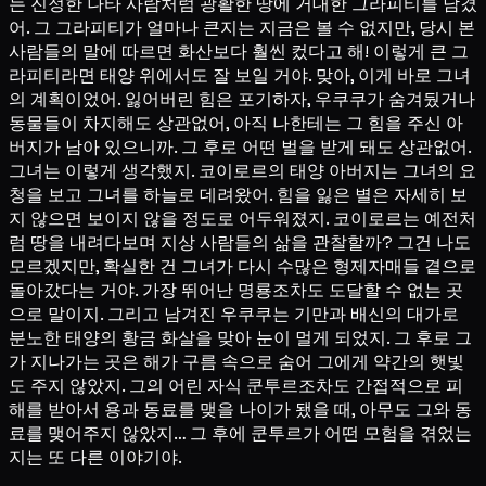
는 진정한 나타 사람처럼 광활한 땅에 거대한 그라피티를 남겼
어. 그 그라피티가 얼마나 큰지는 지금은 볼 수 없지만, 당시 본
사람들의 말에 따르면 화산보다 훨씬 컸다고 해! 이렇게 큰 그
라피티라면 태양 위에서도 잘 보일 거야. 맞아, 이게 바로 그녀
의 계획이었어. 잃어버린 힘은 포기하자, 우쿠쿠가 숨겨뒀거나
동물들이 차지해도 상관없어, 아직 나한테는 그 힘을 주신 아
버지가 남아 있으니까. 그 후로 어떤 벌을 받게 돼도 상관없어.
그녀는 이렇게 생각했지. 코이로르의 태양 아버지는 그녀의 요
청을 보고 그녀를 하늘로 데려왔어. 힘을 잃은 별은 자세히 보
지 않으면 보이지 않을 정도로 어두워졌지. 코이로르는 예전처
럼 땅을 내려다보며 지상 사람들의 삶을 관찰할까? 그건 나도
모르겠지만, 확실한 건 그녀가 다시 수많은 형제자매들 곁으로
돌아갔다는 거야. 가장 뛰어난 명룡조차도 도달할 수 없는 곳
으로 말이지. 그리고 남겨진 우쿠쿠는 기만과 배신의 대가로
분노한 태양의 황금 화살을 맞아 눈이 멀게 되었지. 그 후로 그
가 지나가는 곳은 해가 구름 속으로 숨어 그에게 약간의 햇빛
도 주지 않았지. 그의 어린 자식 쿤투르조차도 간접적으로 피
해를 받아서 용과 동료를 맺을 나이가 됐을 때, 아무도 그와 동
료를 맺어주지 않았지… 그 후에 쿤투르가 어떤 모험을 겪었는
지는 또 다른 이야기야.