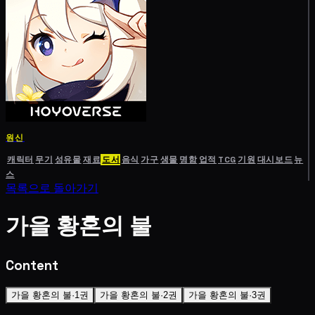
원신
캐릭터
무기
성유물
재료
도서
음식
가구
생물
명함
업적
TCG
기원
대시보드
뉴
스
목록으로 돌아가기
가을 황혼의 불
Content
가을 황혼의 불·1권
가을 황혼의 불·2권
가을 황혼의 불·3권