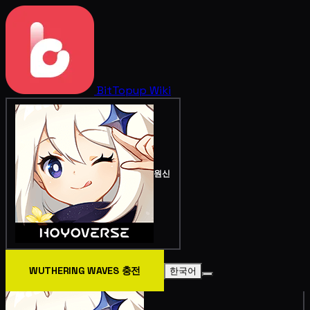
BitTopup
Wiki
원신
WUTHERING WAVES 충전
한국어