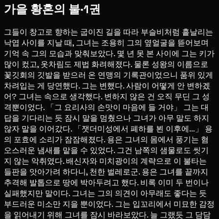
가을 황혼의 불·1권
그들이 창고로 향하는 굽이진 길을 따라 부슬비처럼 흩날리는
낙엽 사이를 지날 때, 그녀는 조용히 그의 옆얼굴을 뜯어보며
기억 속 그의 모습과 맞춰보았다. 몇 년 못 본 사이에 그는 키가
많이 컸고, 옷차림도 제법 화려해졌다. 물론 성왕의 이름으로
꽃깃회의 깃발을 받으러 온 연맹의 기록관이었으니 품위 있게
차려입는 게 당연했다. 그는 변했다. 사람이 어떻게 안 변하겠
어? 그녀는 속으로 생각했다. 변하지 않은 건 오직 무딘 그 성
격뿐이었다. 「그 요리사의 손맛이 마음에 들 거야」 그는 대
답을 기다리는 듯 잠시 말을 멈췄으나 그녀가 아무 말도 하지
않자 말을 이어갔다. 「잿더미성에서 폐하를 뵌 이후에…」 용
의 포효에 소리가 잠잠해졌다. 용은 그녀의 몸에서 풍기는 혐
오스러운 냄새를 맡을 수 있었다. 그건 남쪽의 샘물로도 씻기
지 않는 악취였다. 배신자와 미치광이의 계략으로 이 불타는
들판을 앗아가려 하다니, 천한 벌레로군. 용은 그녀를 끝까지
추격해 발톱으로 땅에 박아두려고 했다. 비록 이미 두 번이나
실패했지만 말이다. 그녀는 그의 의견이 아무래도 좋다는 듯
부드러운 미소만 지을 뿐이었다. 그는 입꼬리에서 미묘한 감정
을 읽어내기 위해 그녀를 잠시 바라보았다. 늘 그랬듯 그 담담