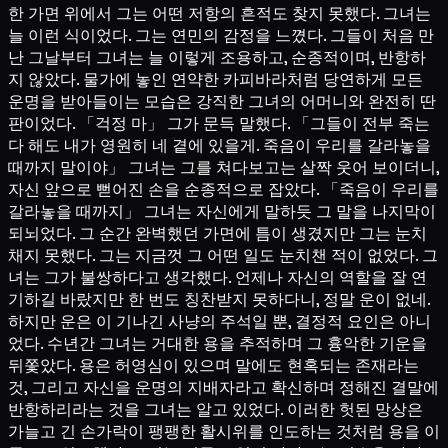
한 가면 위에서 그는 어떤 저항의 흔적도 찾지 못했다. 그녀는
늘 이런 식이었다. 그는 연민의 감정을 느꼈다. 그들이 처음 만
난 그날부터 그녀는 늘 이렇게 조용하고, 순종적이며, 반항하
지 않았다. 물가에 놓인 연약한 카피바라처럼 당연하게 모든
운명을 받아들이는 모습은 강직한 그녀의 어머니와 완전히 딴
판이었다. 「걱정 마」 그가 문득 말했다. 「그들이 전부 죽는
다 해도 내가 영원히 네 곁에 있을게. 죽음이 우리를 갈라놓을
때까지 말이야」 그녀는 그를 쳐다보고는 살짝 웃어 보이더니,
자신 앞으로 뻗어진 손을 순종적으로 잡았다. 「죽음이 우리를
갈라놓을 때까지」 그녀는 자신에게 말하듯 그 말을 나지막이
되뇌었다. 그 순간 완벽했던 가면에 틈이 생겼지만 그는 눈치
채지 못했다. 그는 지금껏 그 어떤 일도 눈치챈 적이 없었다. 그
녀는 그가 불쌍하다고 생각했다. 언제나 자신의 역할을 잘 연
기하길 바랐지만 한 번도 칭찬받지 못하다니, 정말 운이 없네.
하지만 운은 이 기나긴 사냥의 주석일 뿐, 결정적 요인은 아니
었다. 수년간 그녀는 거대한 용을 추적하며 그 흉악한 기운을
뒤쫓았다. 용은 허영심이 있으며 말에도 현혹되는 존재라는
것, 그리고 자신을 운명의 지배자라고 확신하며 정해진 결말에
반항하리라는 것을 그녀는 알고 있었다. 이러한 헛된 망상은
가늘고 긴 손가락이 팽팽한 활시위를 인도하는 것처럼 용을 이