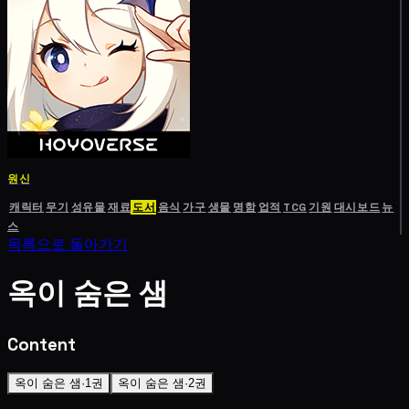
원신
캐릭터
무기
성유물
재료
도서
음식
가구
생물
명함
업적
TCG
기원
대시보드
뉴
스
목록으로 돌아가기
옥이 숨은 샘
Content
옥이 숨은 샘·1권
옥이 숨은 샘·2권