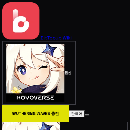
BitTopup
Wiki
원신
WUTHERING WAVES 충전
한국어