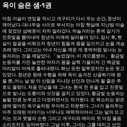
옥이 숨은 샘·1권
아침 이슬이 연잎을 적시고 개구리가 다시 우는 순간, 청년이
깨어났다. 대나무숲 사이로 부서지는 아침 햇살에 지난밤 이슬
에 젖었던 삼베옷이 차차 말라갔다. 하늘거리는 흰색 갈기가
진줏빛을 뿜어내며 청년의 어깨에 달라붙어 있다. 잠시 후, 햇
살이 얼굴을 비춰오자 청년이 힘들게 몸을 일으키고 눈을 게슴
츠레 떴다. 그리고는 이내 자신을 깨운 게 호박처럼 빛나는 눈
동자라는 것을 깨달았다. 「늦었잖아. 이 게으름뱅이」 황금빛
눈동자를 가진 늘씬한 여자가 몸을 살짝 기울이자 긴 백금빛
머리칼이 어깨로 흘러내렸다. 화난 듯한 말투였지만 눈은 웃고
있었다. 청년은 원래 수행을 위해 옥이 숨겨진 산골짜기에 왔
을 뿐, 어느 날 밤 이 산림을 지나던 선인과 만나게 될 줄은 추
호도 몰랐다. 처음 만났을 때 그녀는 흰색 천 옷을 입고 진줏빛
으로 빛나는 도롱이와 삿갓을 걸치고 있었다. 황금빛 눈동자는
놀랄 만큼 눈부셨고 다정하면서도 차가웠다. 또 목소리는 맑은
샘에 떨어진 옥구슬처럼 우아하고 차분했다. 그녀가 들려주는
아주 오래된 이야기는 너무나도 매력적이어서 그는 달의 뜨고
지는 것과 뭇별의 순환 그리고 개구리와 매미의 첫 아침 울음
소리조차도 잊어버렸다. 그날 이후, 그녀는 그를 데리고 선인