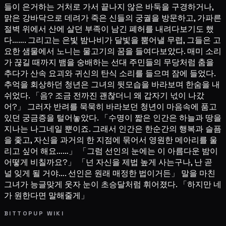
들이 은거하는 거처로 가서 끝나지 않은 바둑을 구경하거나,
맑은 강바닥으로 데려가 죽은 신들의 궁궐을 방문하고, 가파른
절벽 위에서 산에 살던 부족이 남긴 폐허를 내려다보기도 했
다……. 그리고는 은빛 밤나비가 달빛을 뿜어낼 무렵, 그들은 고
요한 샘물에서 노니는 물고기의 꿈을 들여다보았다. 매미 소리
가 끊길 때까지 뱀을 숭배하는 선대 주민들의 무당처럼 춤을
추다가 산속 요괴와 귀신의 탄식 소리를 들으며 잠에 들었다.
추억을 회상하던 청년은 그녀의 뒷모습을 바라보며 한숨을 내
쉬었다. 「음? 조금 전까진 괜찮더니 왜 갑자기 넋이 나갔
어?」 그러자 반려를 묵묵히 바라보던 청년이 마음속에 품고
있던 궁금증을 털어놓았다. 「수명이 짧은 인간은 하늘과 땅을
지나는 나그네일 뿐이죠. 그래서 인간은 한순간의 행복과 슬픔
을 좇고, 자신을 과거의 한 지점에 묶어서 영원한 메아리를 울
리고 싶어 해요……」 「그럼 선인의 눈에는 이 아름다운 밤이
어떻게 비칠까요?」 「넌 자신을 제법 높게 사는구나, 난 곧
널 잊게 될 거야…. 선인은 원래 매정한 법이거든」 말을 마친
그녀가 능글맞게 웃자 눈이 초승달처럼 휘어졌다. 「하지만 네
가 원한다면 말해줄게」
BITTOPUP WIKI