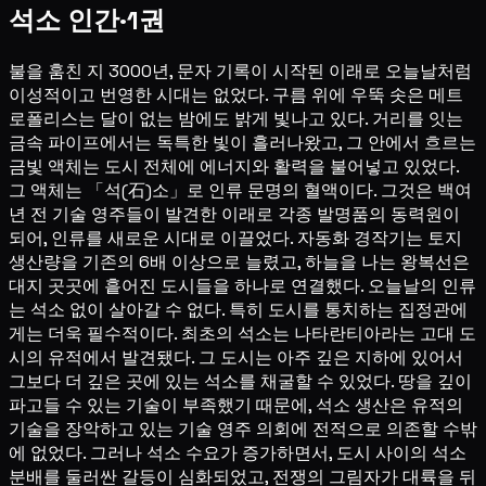
석소 인간·1권
불을 훔친 지 3000년, 문자 기록이 시작된 이래로 오늘날처럼
이성적이고 번영한 시대는 없었다. 구름 위에 우뚝 솟은 메트
로폴리스는 달이 없는 밤에도 밝게 빛나고 있다. 거리를 잇는
금속 파이프에서는 독특한 빛이 흘러나왔고, 그 안에서 흐르는
금빛 액체는 도시 전체에 에너지와 활력을 불어넣고 있었다.
그 액체는 「석(石)소」로 인류 문명의 혈액이다. 그것은 백여
년 전 기술 영주들이 발견한 이래로 각종 발명품의 동력원이
되어, 인류를 새로운 시대로 이끌었다. 자동화 경작기는 토지
생산량을 기존의 6배 이상으로 늘렸고, 하늘을 나는 왕복선은
대지 곳곳에 흩어진 도시들을 하나로 연결했다. 오늘날의 인류
는 석소 없이 살아갈 수 없다. 특히 도시를 통치하는 집정관에
게는 더욱 필수적이다. 최초의 석소는 나타란티아라는 고대 도
시의 유적에서 발견됐다. 그 도시는 아주 깊은 지하에 있어서
그보다 더 깊은 곳에 있는 석소를 채굴할 수 있었다. 땅을 깊이
파고들 수 있는 기술이 부족했기 때문에, 석소 생산은 유적의
기술을 장악하고 있는 기술 영주 의회에 전적으로 의존할 수밖
에 없었다. 그러나 석소 수요가 증가하면서, 도시 사이의 석소
분배를 둘러싼 갈등이 심화되었고, 전쟁의 그림자가 대륙을 뒤