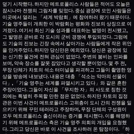
덮기 시작했다. 하지만 메트로폴리스 사람들은 적어도 오늘은
잠시나마 전쟁의 그림자를 잊었다. 중심 광장에 모인 사람들은
이곳에서 열리는 「세계 박람회」에 참여하러 왔기 때문이다.
기술 영주들이 개최한 이 박람회는 평화와 진보의 상징으로 여
겨졌다. 여기서 최신 기술 성과를 대표하는 발명이 전시됐고,
그 발명은 곧바로 각 도시의 군비 경쟁에 투입되었다. 그럼에
도 기술의 진보는 긴장 속에서 살아가는 사람들에게 작은 위안
을 안겨주었다. 하지만 당신만은 예외였다. 당신은 광장에 있
는 신기한 물건에 전혀 관심이 없었다. 주변의 붐비는 인파를
보며, 약속 장소를 잘못 잡았다고 생각할 뿐이었다. 몇 주 전,
무장 단체가 차토의 석소 터미널을 파괴하고 그들이 촬영한 영
상을 방송에 내보냈다. 내용은 대충 「석소는 악마의 선물이
다」, 「기술 영주는 세계를 파멸시키고 있다」와 같은 흔한
주장이었다. 그들이 자신을 「무지한 자」의 사도로 칭한 것
외에는 특별히 주목할 만한 점은 없었다. 하지만 차토의 집정
관은 이번 사건이 메트로폴리스 고위층이 도시 간의 전쟁을 일
으키기 위해 꾸민 테러라고 주장하며, 무장 단체의 구성원이
모두 메트로폴리스 출신이라는 증거를 제시했다. 이를 해명하
기 위해 메트로폴리스 측은 기술 영주 의회의 개입을 요청했
다. 그리고 당신은 바로 이 사건을 조사하러 온 탐정이다. 「하