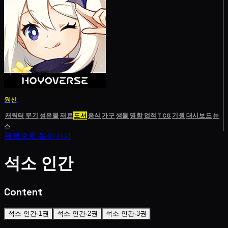
원신
캐릭터
무기
성유물
재료
도서
음식
가구
생물
명함
업적
TCG
기원
대시보드
뉴
스
목록으로 돌아가기
석소 인간
Content
석소 인간·1권
석소 인간·2권
석소 인간·3권