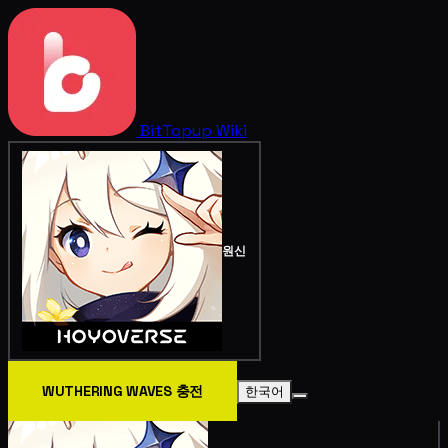
BitTopup
Wiki
원신
WUTHERING WAVES 충전
한국어