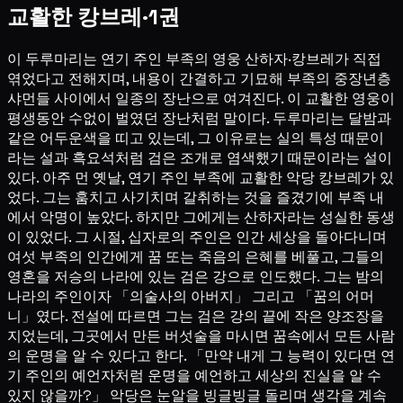
교활한 캉브레·1권
이 두루마리는 연기 주인 부족의 영웅 산하자·캉브레가 직접
엮었다고 전해지며, 내용이 간결하고 기묘해 부족의 중장년층
샤먼들 사이에서 일종의 장난으로 여겨진다. 이 교활한 영웅이
평생동안 수없이 벌였던 장난처럼 말이다. 두루마리는 달밤과
같은 어두운색을 띠고 있는데, 그 이유로는 실의 특성 때문이
라는 설과 흑요석처럼 검은 조개로 염색했기 때문이라는 설이
있다. 아주 먼 옛날, 연기 주인 부족에 교활한 악당 캉브레가 있
었다. 그는 훔치고 사기치며 갈취하는 것을 즐겼기에 부족 내
에서 악명이 높았다. 하지만 그에게는 산하자라는 성실한 동생
이 있었다. 그 시절, 십자로의 주인은 인간 세상을 돌아다니며
여섯 부족의 인간에게 꿈 또는 죽음의 은혜를 베풀고, 그들의
영혼을 저승의 나라에 있는 검은 강으로 인도했다. 그는 밤의
나라의 주인이자 「의술사의 아버지」 그리고 「꿈의 어머
니」였다. 전설에 따르면 그는 검은 강의 끝에 작은 양조장을
지었는데, 그곳에서 만든 버섯술을 마시면 꿈속에서 모든 사람
의 운명을 알 수 있다고 한다. 「만약 내게 그 능력이 있다면 연
기 주인의 예언자처럼 운명을 예언하고 세상의 진실을 알 수
있지 않을까?」 악당은 눈알을 빙글빙글 돌리며 생각을 계속