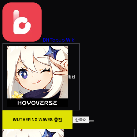
BitTopup
Wiki
원신
WUTHERING WAVES 충전
한국어