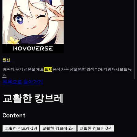
원신
캐릭터
무기
성유물
재료
도서
음식
가구
생물
명함
업적
TCG
기원
대시보드
뉴
스
목록으로 돌아가기
교활한 캉브레
Content
교활한 캉브레·1권
교활한 캉브레·2권
교활한 캉브레·3권