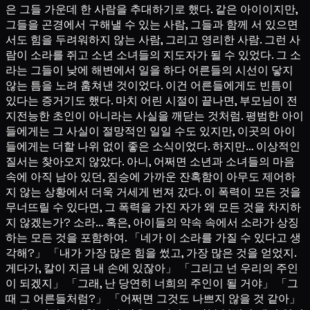
은 그들 가운데 한 사람을 추대하기로 했다. 같은 아이이지만,
그들을 곤경에서 구해낼 수 있는 사람, 그들과 함께 서 있으면
서도 힘을 두려워하지 않는 사람, 그리고 영리한 사람. 그런 사
람이 소라를 쥐고 소년 소녀들의 지도자가 될 수 있었다. 그 소
라는 그들이 낮에 해변에서 일을 하다 어른들의 시선이 닿지
않는 틈을 노려 훔쳐낸 것이었다. 이건 어른들에게도 빈틈이
있다는 증거기도 했다. 마치 어린 시절이 끝나면, 부모님이 전
지전능한 초인이 아니라는 사실을 깨닫는 것처럼. 평범한 아이
들에게는 그 사실이 절망적인 일일 수도 있지만, 이곳의 아이
들에게는 더할 나위 없이 좋은 소식이었다. 하지만… 이상적인
질서는 찾아오지 않았다. 아니, 어쩌면 소년과 소녀들의 마음
속에 아직 남아 있던, 짐승에 가까운 잔혹함이 아무도 제어하
지 않는 상황에서 더욱 거세게 번져 갔다. 이 폭력이 모든 것을
무너뜨릴 수 있다면, 그 폭력을 가진 자가 왜 모든 것을 차지하
지 않겠는가? 소라… 혹은, 아이들의 약속 속에서 소라가 상징
하는 모든 것을 포함하여. 「네가 이 소라를 가질 수 있다고 생
각해?」 「내가 가장 많은 힘을 썼고, 가장 많은 것을 얻었지.
게다가, 칼이 지금 내 손에 있잖아」 「그리고 넌 우리의 주인
이 되겠지」 「그래, 난 당연히 너희의 주인이 될 거야」 「그
때 그 어른들처럼?」 「어쩌면 그것도 나쁘지 않을 것 같아」