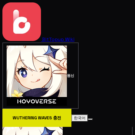
BitTopup
Wiki
원신
WUTHERING WAVES 충전
한국어