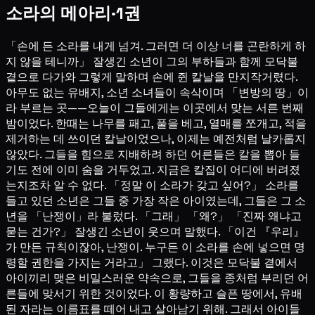
소라의 메아리·1권
「손에 든 소라를 내게 넘겨. 그러면 더 이상 너를 곤란하게 하
지 않을 테니까」 잘생긴 소년이 그의 부하들과 함께 모닥불
곁으로 다가와 그렇게 말하며 손에 쥔 칼날을 만지작거렸다.
아무도 없는 유배지, 소년 소녀들이 속삭이며 「변방의 땅」이
라 부르는 곳——오늘이 그들에게는 이곳에서 맞는 서른 번째
밤이었다. 한때는 나무를 패고, 풀을 베고, 열매를 쪼개고, 적을
제거하는 데 쓰이던 칼날이었으나, 이제는 예전처럼 날카롭지
않았다. 그들을 힘으로 지배하려 하던 어른들은 칼을 뽑아 들
기도 전에 이미 숨을 거두었고. 지금은 칼집이 어디에 버려졌
는지조차 알 수 없다. 「정말 이 소라가 갖고 싶어?」 소라를
들고 있던 소년은 그들 중 가장 작은 아이였는데, 그들은 그 소
년을 「난쟁이」라 불렀다. 「그래」 「왜?」 「진짜 왜냐고
묻는 건가?」 잘생긴 소년이 웃으며 말했다. 「이건 『우리』
가 만든 규칙이잖아, 난쟁이. 누구든 이 소라를 손에 넣으면 명
령할 권한을 가지는 거라고」 그랬다. 이것은 모닥불 곁에서
아이끼리 맺은 비밀스러운 약속으로, 그들을 종처럼 부리던 어
른들에 맞서기 위한 것이었다. 이 황량하고 슬픈 땅에서, 유배
된 자라는 이름표를 떼어 내고 살아남기 위해. 그래서 아이들