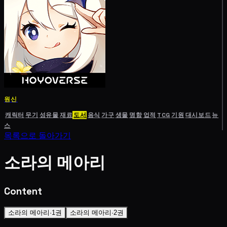
원신
캐릭터
무기
성유물
재료
도서
음식
가구
생물
명함
업적
TCG
기원
대시보드
뉴
스
목록으로 돌아가기
소라의 메아리
Content
소라의 메아리·1권
소라의 메아리·2권