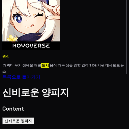
원신
캐릭터
무기
성유물
재료
도서
음식
가구
생물
명함
업적
TCG
기원
대시보드
뉴
스
목록으로 돌아가기
신비로운 양피지
Content
신비로운 양피지