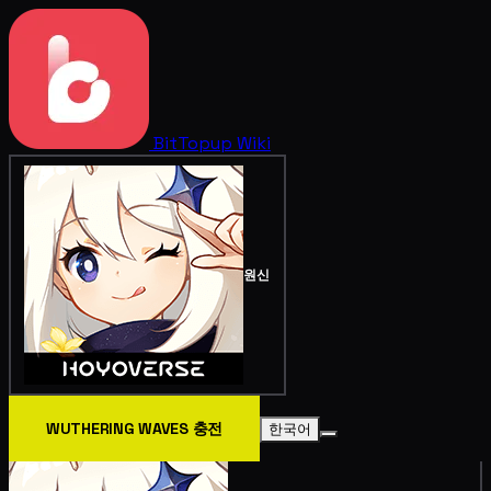
BitTopup
Wiki
원신
WUTHERING WAVES 충전
한국어