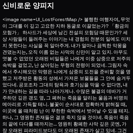
신비로운 양피지
<image name=UI_LostForestMap /> 불행한 여행자여, 무엇
이 그대를 이 깊고 고요한 지하 동굴로 이끌었는가? 「황금의
모험가」 하사드가 세상에 남긴 전설의 모험담 때문인가? 세
상 사람들이 들려주는 이야기는 내 경험의 천분의 일에도 미치
지 못한다는 사실을 꼭 알아주게. 내가 얼마나 끔찍한 악몽을
견뎠는지는, 오직 이름 없는 사막의 신만이 알고 있지. 아무도
엿볼 수 없었던 오래된 비밀들은 나에게 이중 삼중으로 저주의
속박을 걸었고, 난 살아있는 무형의 전령이 되었네. 그림자 속
에서 주시해오던 악령은 나에게 삼중의 도전을 준비할 것을 명
했고 저주받은 황동의 성에서 가져온 보물들을 그 안에 숨겨두
었다네. 공포조차 그대의 탐욕과 호기심을 막을 수 없다면, 내
가 안내하는 길을 따라 나아가게나. 수많은 불결의 데바가 거
주하던 깊은 갱도 옆, 그 폐허는 죽음을 알리는 울음과 비명의
메아리로 가득할 테니. 불꽃이 순서대로 정확하게 밝혀질 때,
이곳에 올 때처럼 난 이 무한한 속박에서 벗어날 수 있을 테지.
하나, 그 영원한 존재들은 결코 죽지 않을 것이네. 죽음이 죽음
의 끝에 다다를 때까지는… 영원히 황폐한 사막 깊은 곳엔, 가
장 오래된 피라미드보다도 더 오래된 존재가 살고 있네. 그건