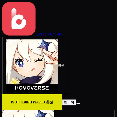
BitTopup
Wiki
원신
WUTHERING WAVES 충전
한국어