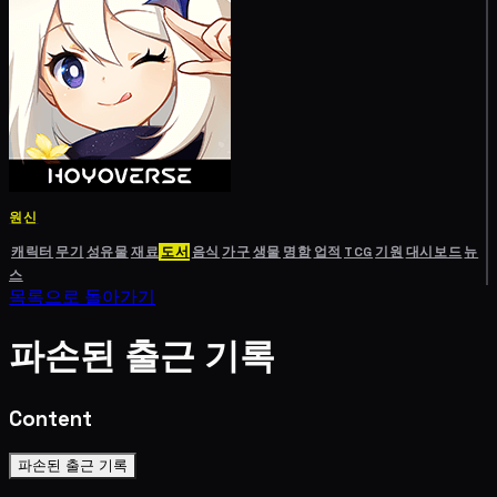
원신
캐릭터
무기
성유물
재료
도서
음식
가구
생물
명함
업적
TCG
기원
대시보드
뉴
스
목록으로 돌아가기
파손된 출근 기록
Content
파손된 출근 기록