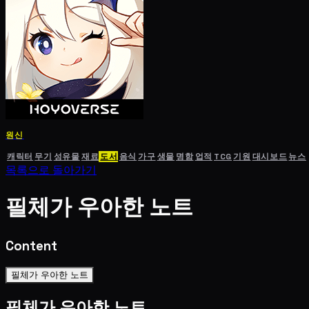
원신
캐릭터
무기
성유물
재료
도서
음식
가구
생물
명함
업적
TCG
기원
대시보드
뉴스
목록으로 돌아가기
필체가 우아한 노트
Content
필체가 우아한 노트
필체가 우아한 노트