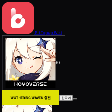
BitTopup
Wiki
원신
WUTHERING WAVES 충전
한국어