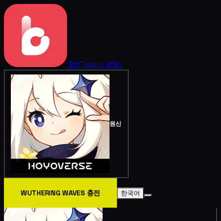
BitTopup
Wiki
원신
WUTHERING WAVES 충전
한국어