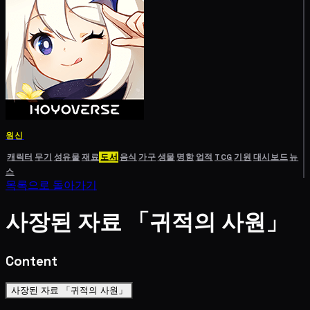
원신
캐릭터
무기
성유물
재료
도서
음식
가구
생물
명함
업적
TCG
기원
대시보드
뉴
스
목록으로 돌아가기
사장된 자료 「귀적의 사원」
Content
사장된 자료 「귀적의 사원」