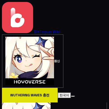
BitTopup
Wiki
원신
WUTHERING WAVES 충전
한국어