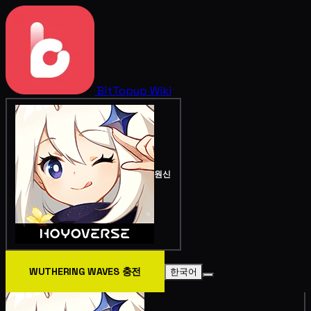
BitTopup
Wiki
원신
WUTHERING WAVES 충전
한국어