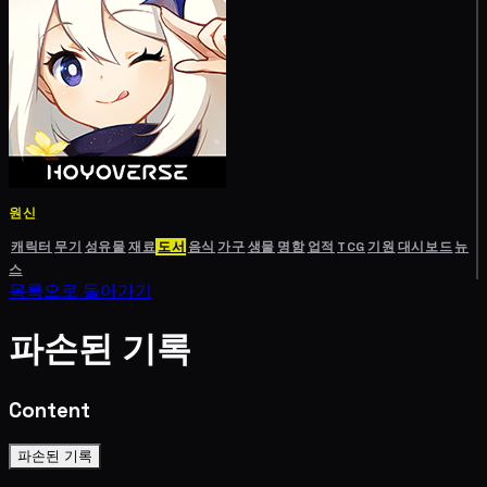
원신
캐릭터
무기
성유물
재료
도서
음식
가구
생물
명함
업적
TCG
기원
대시보드
뉴
스
목록으로 돌아가기
파손된 기록
Content
파손된 기록