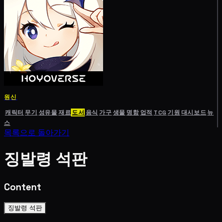
원신
캐릭터
무기
성유물
재료
도서
음식
가구
생물
명함
업적
TCG
기원
대시보드
뉴
스
목록으로 돌아가기
징발령 석판
Content
징발령 석판