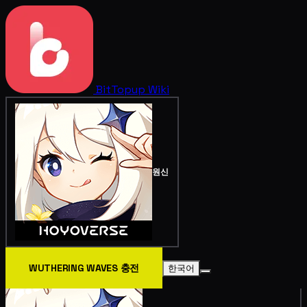
BitTopup
Wiki
원신
WUTHERING WAVES 충전
한국어