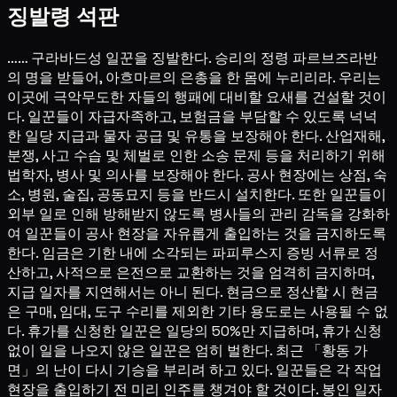
징발령 석판
…… 구라바드성 일꾼을 징발한다. 승리의 정령 파르브즈라반
의 명을 받들어, 아흐마르의 은총을 한 몸에 누리리라. 우리는
이곳에 극악무도한 자들의 행패에 대비할 요새를 건설할 것이
다. 일꾼들이 자급자족하고, 보험금을 부담할 수 있도록 넉넉
한 일당 지급과 물자 공급 및 유통을 보장해야 한다. 산업재해,
분쟁, 사고 수습 및 체벌로 인한 소송 문제 등을 처리하기 위해
법학자, 병사 및 의사를 보장해야 한다. 공사 현장에는 상점, 숙
소, 병원, 술집, 공동묘지 등을 반드시 설치한다. 또한 일꾼들이
외부 일로 인해 방해받지 않도록 병사들의 관리 감독을 강화하
여 일꾼들이 공사 현장을 자유롭게 출입하는 것을 금지하도록
한다. 임금은 기한 내에 소각되는 파피루스지 증빙 서류로 정
산하고, 사적으로 은전으로 교환하는 것을 엄격히 금지하며,
지급 일자를 지연해서는 아니 된다. 현금으로 정산할 시 현금
은 구매, 임대, 도구 수리를 제외한 기타 용도로는 사용될 수 없
다. 휴가를 신청한 일꾼은 일당의 50%만 지급하며, 휴가 신청
없이 일을 나오지 않은 일꾼은 엄히 벌한다. 최근 「황동 가
면」의 난이 다시 기승을 부리려 하고 있다. 일꾼들은 각 작업
현장을 출입하기 전 미리 인주를 챙겨야 할 것이다. 봉인 일자