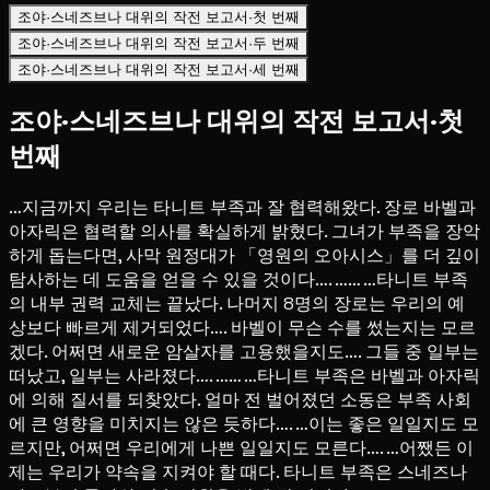
조야·스네즈브나 대위의 작전 보고서·첫 번째
조야·스네즈브나 대위의 작전 보고서·두 번째
조야·스네즈브나 대위의 작전 보고서·세 번째
조야·스네즈브나 대위의 작전 보고서·첫
번째
…지금까지 우리는 타니트 부족과 잘 협력해왔다. 장로 바벨과
아자릭은 협력할 의사를 확실하게 밝혔다. 그녀가 부족을 장악
하게 돕는다면, 사막 원정대가 「영원의 오아시스」를 더 깊이
탐사하는 데 도움을 얻을 수 있을 것이다…. …… …타니트 부족
의 내부 권력 교체는 끝났다. 나머지 8명의 장로는 우리의 예
상보다 빠르게 제거되었다…. 바벨이 무슨 수를 썼는지는 모르
겠다. 어쩌면 새로운 암살자를 고용했을지도…. 그들 중 일부는
떠났고, 일부는 사라졌다…. …… …타니트 부족은 바벨과 아자릭
에 의해 질서를 되찾았다. 얼마 전 벌어졌던 소동은 부족 사회
에 큰 영향을 미치지는 않은 듯하다…. …이는 좋은 일일지도 모
르지만, 어쩌면 우리에게 나쁜 일일지도 모른다…. …어쨌든 이
제는 우리가 약속을 지켜야 할 때다. 타니트 부족은 스네즈나