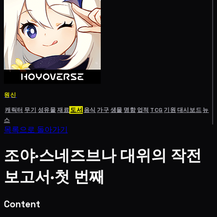
원신
캐릭터
무기
성유물
재료
도서
음식
가구
생물
명함
업적
TCG
기원
대시보드
뉴
스
목록으로 돌아가기
조야·스네즈브나 대위의 작전
보고서·첫 번째
Content