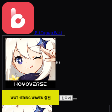
BitTopup
Wiki
원신
WUTHERING WAVES 충전
한국어