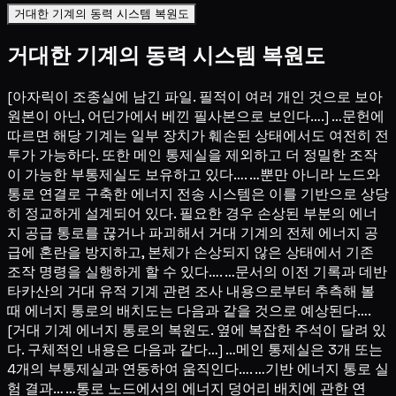
거대한 기계의 동력 시스템 복원도
거대한 기계의 동력 시스템 복원도
[아자릭이 조종실에 남긴 파일. 필적이 여러 개인 것으로 보아
원본이 아닌, 어딘가에서 베낀 필사본으로 보인다….] …문헌에
따르면 해당 기계는 일부 장치가 훼손된 상태에서도 여전히 전
투가 가능하다. 또한 메인 통제실을 제외하고 더 정밀한 조작
이 가능한 부통제실도 보유하고 있다…. …뿐만 아니라 노드와
통로 연결로 구축한 에너지 전송 시스템은 이를 기반으로 상당
히 정교하게 설계되어 있다. 필요한 경우 손상된 부분의 에너
지 공급 통로를 끊거나 파괴해서 거대 기계의 전체 에너지 공
급에 혼란을 방지하고, 본체가 손상되지 않은 상태에서 기존
조작 명령을 실행하게 할 수 있다…. …문서의 이전 기록과 데반
타카산의 거대 유적 기계 관련 조사 내용으로부터 추측해 볼
때 에너지 통로의 배치도는 다음과 같을 것으로 예상된다….
[거대 기계 에너지 통로의 복원도. 옆에 복잡한 주석이 달려 있
다. 구체적인 내용은 다음과 같다…] …메인 통제실은 3개 또는
4개의 부통제실과 연동하여 움직인다…. …기반 에너지 통로 실
험 결과… …통로 노드에서의 에너지 덩어리 배치에 관한 연