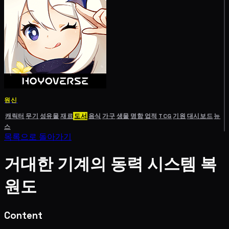
원신
캐릭터
무기
성유물
재료
도서
음식
가구
생물
명함
업적
TCG
기원
대시보드
뉴
스
목록으로 돌아가기
거대한 기계의 동력 시스템 복
원도
Content