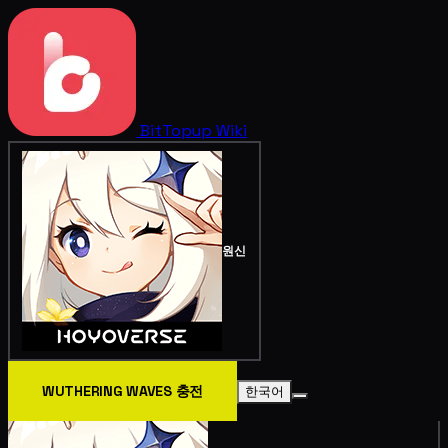
BitTopup
Wiki
원신
WUTHERING WAVES 충전
한국어