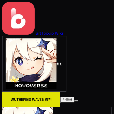
BitTopup
Wiki
원신
WUTHERING WAVES 충전
한국어