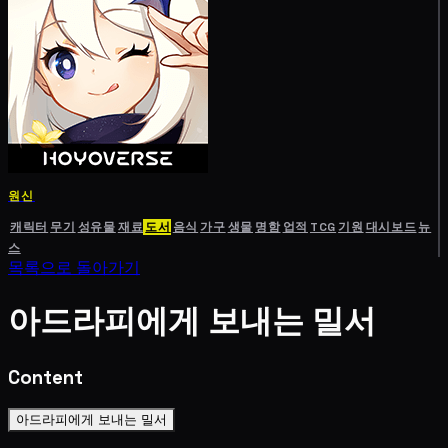
원신
캐릭터
무기
성유물
재료
도서
음식
가구
생물
명함
업적
TCG
기원
대시보드
뉴
스
목록으로 돌아가기
아드라피에게 보내는 밀서
Content
아드라피에게 보내는 밀서