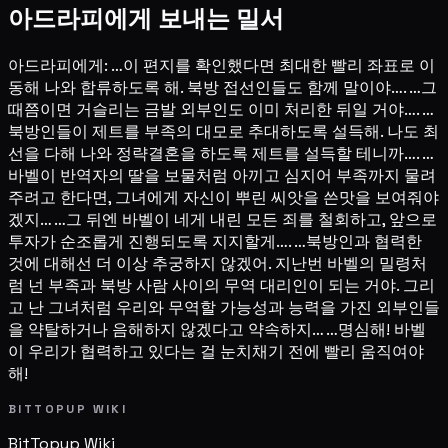
아드라피에게 보내는 밀서
아드라피에게: …이 편지를 확인했다면 최대한 빨리 좌표로 이
동해 나와 합류하도록 해. 북방 접선인들도 함께 말이야…. …그
때쯤이면 거슬리는 금발 외부인도 이미 처리한 뒤일 거야…. …
북방인들이 제트를 부족의 대모로 추대하도록 설득해. 나도 최
선을 다해 나와 정략결혼을 하도록 제트를 설득할 테니까…. …
바벨이 반역자의 딸을 보물처럼 아끼고 심지어 부족까지 물려
주려고 한다면, 그녀에게 자신이 뿌린 씨앗을 쓴맛을 보여줘야
겠지… …그 뒤엔 바벨이 네게 내린 모든 죄를 철회하고, 앞으로
투자가 순조롭게 진행되도록 지지할게…. …북방인과 협력한
것에 대해선 더 이상 추궁하지 않겠어. 지난번 바벨의 밀령처
럼 넌 부족과 북방 사람 사이의 무역 대리인이 되는 거야. 그리
고 난 그녀처럼 우리와 무역할 가능성과 능력을 가진 외부인들
을 약탈하거나 음해하지 않겠다고 약속하지… …명심해! 바벨
이 우리가 협력하고 있다는 걸 눈치채기 전에 빨리 움직여야
해!
BITTOPUP WIKI
BitTopup
Wiki