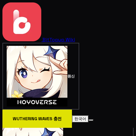
BitTopup
Wiki
원신
WUTHERING WAVES 충전
한국어