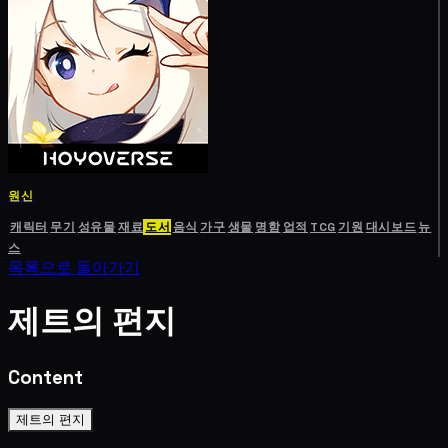
원신
캐릭터
무기
성유물
재료
도서
음식
가구
생물
명함
업적
TCG
기원
대시보드
뉴
스
목록으로 돌아가기
제트의 편지
Content
제트의 편지