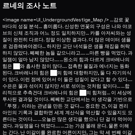
르네의 조사 노트
<image name=UI_UndergroundVestige_Map /> …감로 꽃
바다의 성질 분석… 흥미롭다. 신성한 연꽃의 구성은 나와 야코
브의 신체 조직과 어느 정도 일치하지만… 카를 아저씨와는 성
질이 완전히 다르다. 정말 이상한 결과다. 더 많은 데이터 샘플
로 검증해봐야겠다… 하지만 교단 녀석들은 샘플 채집을 허락
하지 않았다. 쩨쩨한 놈들 같으니라고…. …마른 빵을 먹었다. 과
일잼이 얼마 남지 않았다…. …원소의 힘과 다르게 크바레나의
힘은 ██와 흡사한 점이 많다…. 접촉한 물질과 에너지는 동화
된다. 크바레나의 힘은 ██의 힘에 대항하지만, 둘 다 자기의식
이 있다. 이런 점에 있어서 이 둘은 성질이 같다고 할 수 있다….
수은은 물과 섞이지 않지만 서로 섞이는 것처럼 말이다… …합
리적으로 추측건대 크바레나의 힘은 ██의 힘처럼… 이 세상에
투사된 결과일 것이다. 쩨쩨한 교단에서는 이 생각을 기반으로
「투쟁」이라는 관념을 만든 것 같다…. 중요한 건, 이걸 켄리
아인의 기록과 결합하면 세계 계산식을 역산할 수 있을지도 모
른다는 것이다…. …오늘은 많은 생각을 했으니 단 걸 더 먹어야
겠다. 과일잼을 다 먹었다…. …그는 가끔 몰래 운다. 물론 이해
는 간다. 난 이갈이를 완료한 어른이지만, 그는 막 세 번째 이갈