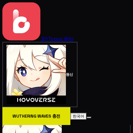
BitTopup
Wiki
원신
WUTHERING WAVES 충전
한국어