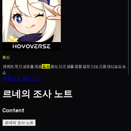
원신
캐릭터
무기
성유물
재료
도서
음식
가구
생물
명함
업적
TCG
기원
대시보드
뉴
스
목록으로 돌아가기
르네의 조사 노트
Content
르네의 조사 노트