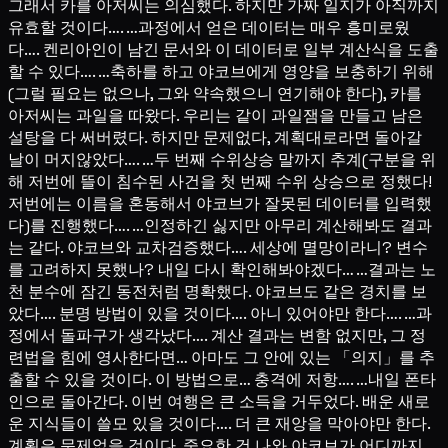
그래서 카를 아저씨는 의심했다. 하지만 가짜 일지가 아직까지
유효할 것이다…. …과정에서 얻은 데이터는 매우 흥미로웠
다…. 켄리아인이 남긴 문서와 이 데이터로 일부 계산식을 도출
할 수 있다…. …축하를 하고 야코브에게 영양을 보충하기 위해
(그럴 필요는 없으나, 그와 약속했으니 연기해야 한다), 카를
아저씨는 과일을 따왔다. 우리는 같이 과일잼을 만들고 남은
설탕을 다 써버렸다. 하지만 문제없다, 계획대로라면 돌아갈
날이 머지않았다…. …두 번째 수위상승 말까지 추계(구분을 위
해 저번에 뜰이 침수된 사건을 첫 번째 수위 상승으로 정했다!
저번에는 이름을 혼동해서 야코브가 잘못된 데이터를 입력했
다)를 진행했다…. …인정하긴 싫지만 아무리 계산해봐도 결과
는 같다. 야코브와 교차검증했다…. 세상에 멸망이라니? 변수
를 고려하지 못했나? 내일 다시 확인해봐야겠다… …결과는 노
천 분수에 잠긴 동전처럼 명확했다. 야코브도 같은 경치를 보
았다…. 분명 방법이 있을 것이다…. 아니 있어야만 한다…. …과
정에서 돌파구가 생각났다…. 계산 결과는 변함 없지만, 그 정
련법을 힘에 영사한다면… 아마도 그 안에 있는 「의지」를 추
출할 수 있을 것이다. 이 방법으로… 충격에 저항…. …내일 폰타
인으로 돌아간다. 이번 여행은 큰 소득을 거두었다. 배운 새로
운 지식들이 쓸모 있을 것이다…. 더 큰 재앙을 막아야만 한다.
계획은 문제없을 것이다. 중요한 건 나와 야코브가 어디까지