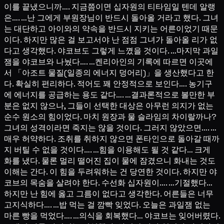
이를 끝냈으니까…. 지금쯤이면 십자원의 티타임일 텐데 알랭
은…. …난 그에게 부원장님이 반드시 돌아올 거라고 했다. 그녀
는 대단하고 아이와의 약속을 반드시 지키는 어른이었기 때문
이다. 하지만 많은 걸 보고서야 난 점점 그녀가 돌아올 리가 없
다고 생각했다. 야코브도 그렇게 느꼈을 것이다. …마지막 과일
잼을 야코브와 나눴다…. …켄리아인의 기록에 따르면 이곳에
서 「아조트 물질(일종의 에너지 덩어리)」을 생산했다고 한
다. 확실히 편리하다. 적어도 꽤 안정적으로 보인다…. 농기구
에 에너지를 공급하는 용도 같다…. …결과론적으로 볼만한 부
분은 없지 않으나, 그들이 선택한 대상은 아무런 의지가 없는
순수 원소의 힘이었다. 마치 원장과 물 슬라임의 차이랄까나?
그녀의 성격이라면 죽지는 않을 것이다. 그러지 않았으면…. …
매우 허약하다. 조취를 취하지 않으면 폰타인으로 돌아갈 때까
지 버틸 수 없을 것이다…. …힘을 이용해도 될 것 같다… 크게
화를 냈다. 물론 멀리 떨어진 집이 물에 잠겼으니 화내는 것도
이해는 간다. 이 힘을 두려워하는 건 당연한 것이다. 하지만 야
코브의 목숨을 살려야 한다. 수선화 십자원이…. …기절했다…
하지만 난 힘에 옳고 그름이 없다고 생각한다. 어른들은 너무
고지식하다…. …밥 먹는 걸 깜빡 잊었다. 오늘은 과일잼 없는
마른 빵을 먹었다…. …의식을 회복했다… 야코브는 잊어버렸다.