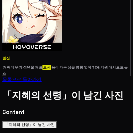
원신
캐릭터
무기
성유물
재료
도서
음식
가구
생물
명함
업적
TCG
기원
대시보드
뉴
스
목록으로 돌아가기
「지혜의 선령」이 남긴 사진
Content
「지혜의 선령」이 남긴 사진