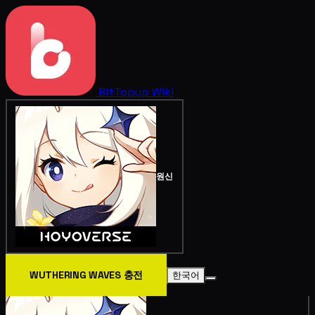
BitTopup
Wiki
원신
WUTHERING WAVES 충전
한국어