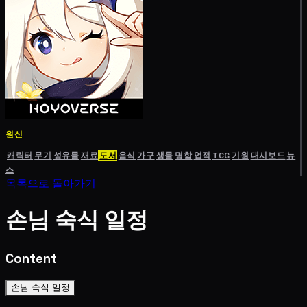
원신
캐릭터
무기
성유물
재료
도서
음식
가구
생물
명함
업적
TCG
기원
대시보드
뉴
스
목록으로 돌아가기
손님 숙식 일정
Content
손님 숙식 일정