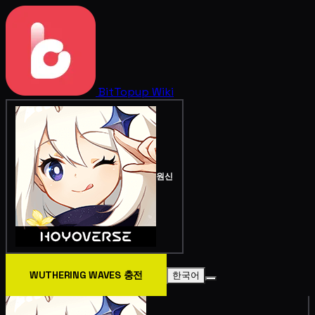
BitTopup
Wiki
원신
WUTHERING WAVES 충전
한국어