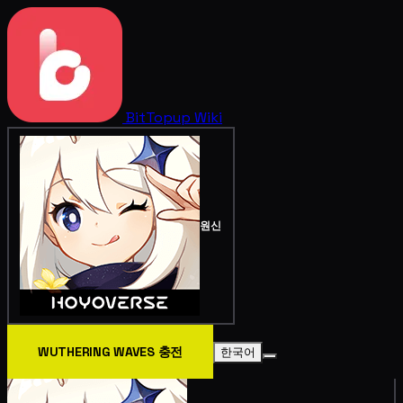
BitTopup
Wiki
원신
WUTHERING WAVES 충전
한국어