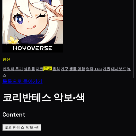
원신
캐릭터
무기
성유물
재료
도서
음식
가구
생물
명함
업적
TCG
기원
대시보드
뉴
스
목록으로 돌아가기
코리반테스 악보·색
Content
코리반테스 악보·색