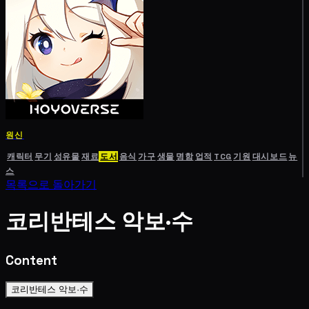
원신
캐릭터
무기
성유물
재료
도서
음식
가구
생물
명함
업적
TCG
기원
대시보드
뉴
스
목록으로 돌아가기
코리반테스 악보·수
Content
코리반테스 악보·수