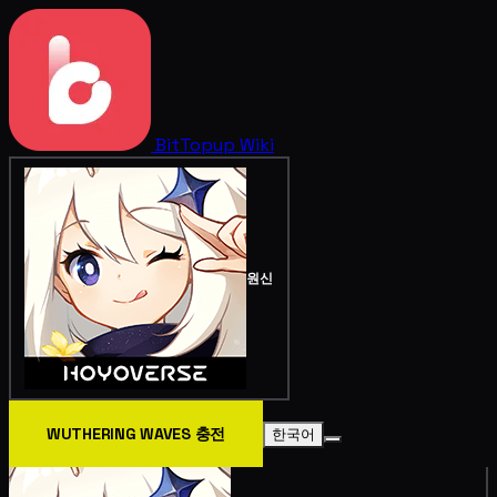
BitTopup
Wiki
원신
WUTHERING WAVES 충전
한국어