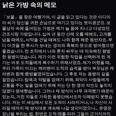
낡은 가방 속의 메모
「보물」을 찾은 여행가여, 이 글을 읽고 있다는 것은 이디이
아 씨가 당신을 귀한 손님으로 여기고 있다는 뜻이겠군요. 보
물상자 속에 들어있는 가방은 제가 늘 몸에 지니고 다녔었던
건조식량 가방입니다. 십여 년 동안 산에 오를 때에도, 고개를
넘을 때에도, 사막을 건널 때에도 나와 함께 해준 동반자죠. 부
디 이것을 한 투사가 보내는 경의와 축복의 뜻으로 받아줬으면
좋겠습니다. 전 조직에서 나와 혼자 싸우는 데 익숙해진 평범
한 용병이었습니다. 제가 이런 위험한 직업을 선택하게 된 계
기는 바로 도적들에게 복수하기 위해서였죠. 제가 어렸을 때,
우리 가족이 이끄는 캐러밴이 도적의 습격을 받아 부모님은 캐
러밴과 함께 행방불명되었습니다. 그 후로 저는 용병의 길을
걸었습니다. 탐욕과 약탈을 없애기 위해, 죄악이 사람들에게
고통을 주는 일을 없애기 위해 저는 단 한 명의 악인도 놓치지
않겠다 맹세했습니다. 그러나 제 방식이 너무 과격했기 때문이
었는지, 거친 자들로 가득한 용병단에서조차 이해받지 못했습
니다. 저는 이 세상에서 모든 도적이 사라지거나, 나 자신이 사
라질 때까지 제 방식대로 계속해 나갈 생각이었으나… 운명은
장난을 부리는 법. 한번은 도적 떼를 따라 그들의 근거지까지