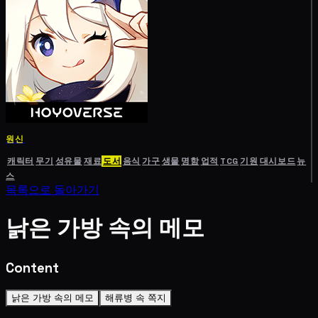
원신
캐릭터
무기
성유물
재료
도서
음식
가구
생물
명함
업적
TCG
기원
대시보드
뉴
스
목록으로 돌아가기
낡은 가방 속의 메모
Content
낡은 가방 속의 메모
해류병 속 쪽지