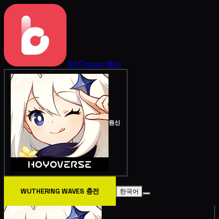
BitTopup
Wiki
원신
WUTHERING WAVES 충전
한국어