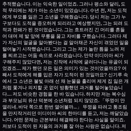
추적했습니다. 이는 익숙한 일이었죠. 그러나 평소와 달리, 도
적 무리에는 제가 아는 소년이 있었습니다. 수년 전, 저는 도적
에게 부모를 잃은 그 소년을 구해줬습니다. 당시 저는 그가 누
구보다도 도적을 증오하게 되리라고 예상했지만, 그는 되려 도
적과 한패가 된 것이었습니다. 그는 흐트러진 긴 머리를 흔들
어 대며 제 발 앞에 무릎을 꿇고 자비를 구했습니다. 그러다 제
가 자신의 얼굴을 알아봤다는 걸 알아채곤 자신이 겪었던 일을
털어놓기 시작했습니다. 그리고 그는 제가 놀란 틈을 노려 저
를 찌르고는 어둠 속으로 사라졌습니다. 만약 이디이아 씨가
구해주지 않았다면, 저는 진작에 사막에 굴러다니는 유골이 되
었겠죠…. 제가 했던 모든 일은 의미가 있는 것이었을까요? 어
째서 도적에게 해를 입은 자가 도적이 된 것일까요? 신기루 속
에서 그 소년은 불빛 아래 선 채 눈물을 흘리며 제게 집 잃은 개
처럼 쫓겨나 의지할 곳 없이 방황했던 과거를 털어놓았습니
다…. 저도 비슷한 경험을 한 바 있습니다. 하지만 저는 복수심
과 부모님의 유산 덕분에 소년처럼 되지 않았죠. 「뚜껑이 안
열리네. 바닥 쪽으로 한번 열어볼까…」 뚜껑을 따려고 통조림
을 만지작거리던 이디이아 씨의 한마디를 듣고, 저는 깨달았습
니다. 어떤 문제는 근본부터 해결해야 한다는 사실을 말이죠.
저보다 도적이 된 자들의 과거를 잘 아는 사람은 없습니다. 저