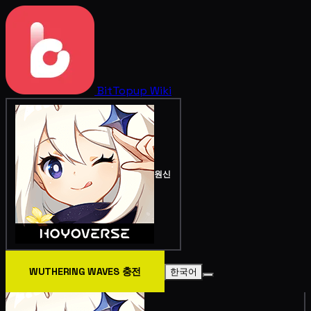
BitTopup
Wiki
원신
WUTHERING WAVES 충전
한국어