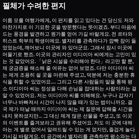
필체가 수려한 편지
이름 모를 여행가에게, 이 편지를 읽고 있다는 건 당신도 저와
마찬가지로 이 기묘한 곳을 방문했다는 뜻이겠죠. 부디 마음에
드는 풍경을 발견하고 뭔가를 얻어 가길 바랄게요. 전 르타와
히스트 학부의 학생이에요. 별자리를 관측하다가 깜빡 잠이 들
었었는데, 깨어보니 이곳에 와 있더군요. 그래서 잠시 이곳에
머물기로 했죠. 이곳의 관리자인 이디이아 씨에게는 고민이 있
는 것 같았어요. 「낡은 시설을 수리해야 한다」라고만 할 뿐,
제 궁금증을 해소해 줄 여유는 없어 보였죠. 다만 이디이아 씨
는 제게 조용히 쉴 곳을 마련해 주셨고, 덕분에 저는 충분한 휴
식을 취할 수 있었어요…. 그리고 다른 사람들의 말을 통해 평
소 이디이아 씨는 정성을 다해 손님을 접대하는 사람이라는 걸
알 수 있었어요. 저는 이디이아 씨를 이해해요. 누구나 갑자기
너무나 바빠져서 시간이 나지 않을 때가 있는 법이니까요. 결
국 제가 떠날 때까지 이디이아 씨는 제 질문에 답해줄 시간을
내지 못하셨지만… 그 대신 제게 많은 선물을 주셨고, 또 이곳
의 이벤트를 즐겨보라고 권유해 주셨어요. 저도 이 곳에 대해
아는 게 별로 없어서 알려드릴 수 있는 게 없지만, 즐겁게 놀다
가시길 바랄게요. 이 공간에서 별자리를 관측하면 평소와는 다