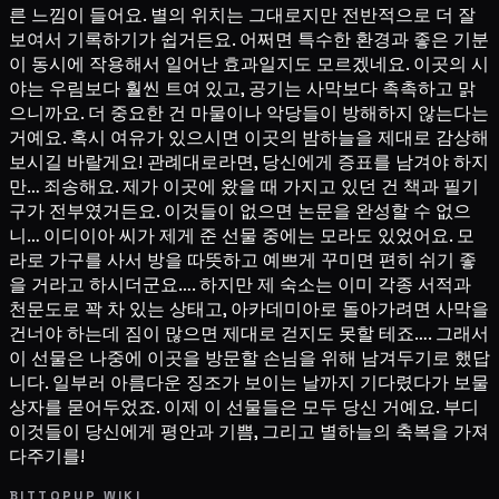
른 느낌이 들어요. 별의 위치는 그대로지만 전반적으로 더 잘
보여서 기록하기가 쉽거든요. 어쩌면 특수한 환경과 좋은 기분
이 동시에 작용해서 일어난 효과일지도 모르겠네요. 이곳의 시
야는 우림보다 훨씬 트여 있고, 공기는 사막보다 촉촉하고 맑
으니까요. 더 중요한 건 마물이나 악당들이 방해하지 않는다는
거예요. 혹시 여유가 있으시면 이곳의 밤하늘을 제대로 감상해
보시길 바랄게요! 관례대로라면, 당신에게 증표를 남겨야 하지
만… 죄송해요. 제가 이곳에 왔을 때 가지고 있던 건 책과 필기
구가 전부였거든요. 이것들이 없으면 논문을 완성할 수 없으
니… 이디이아 씨가 제게 준 선물 중에는 모라도 있었어요. 모
라로 가구를 사서 방을 따뜻하고 예쁘게 꾸미면 편히 쉬기 좋
을 거라고 하시더군요…. 하지만 제 숙소는 이미 각종 서적과
천문도로 꽉 차 있는 상태고, 아카데미아로 돌아가려면 사막을
건너야 하는데 짐이 많으면 제대로 걷지도 못할 테죠…. 그래서
이 선물은 나중에 이곳을 방문할 손님을 위해 남겨두기로 했답
니다. 일부러 아름다운 징조가 보이는 날까지 기다렸다가 보물
상자를 묻어두었죠. 이제 이 선물들은 모두 당신 거예요. 부디
이것들이 당신에게 평안과 기쁨, 그리고 별하늘의 축복을 가져
다주기를!
BITTOPUP WIKI