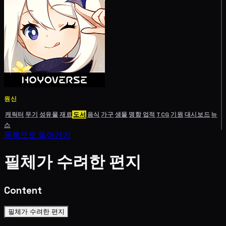
원신
캐릭터
무기
성유물
재료
도서
음식
가구
생물
명함
업적
TCG
기원
대시보드
뉴
스
목록으로 돌아가기
필체가 수려한 편지
Content
필체가 수려한 편지