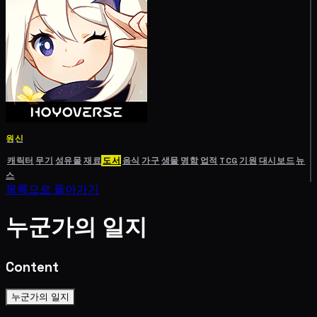
원신
캐릭터
무기
성유물
재료
도서
음식
가구
생물
명함
업적
TCG
기원
대시보드
뉴
스
목록으로 돌아가기
누군가의 일지
Content
누군가의 일지