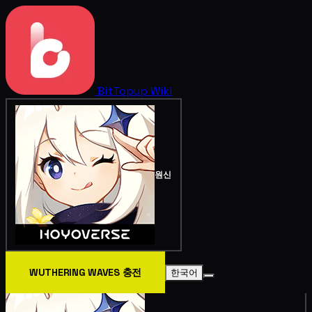
BitTopup
Wiki
원신
WUTHERING WAVES 충전
한국어