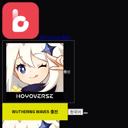
BitTopup
Wiki
원신
WUTHERING WAVES 충전
한국어