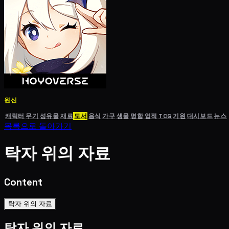
원신
캐릭터
무기
성유물
재료
도서
음식
가구
생물
명함
업적
TCG
기원
대시보드
뉴스
목록으로 돌아가기
탁자 위의 자료
Content
탁자 위의 자료
탁자 위의 자료