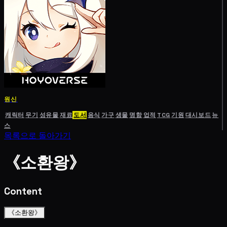
원신
캐릭터
무기
성유물
재료
도서
음식
가구
생물
명함
업적
TCG
기원
대시보드
뉴
스
목록으로 돌아가기
《소환왕》
Content
《소환왕》