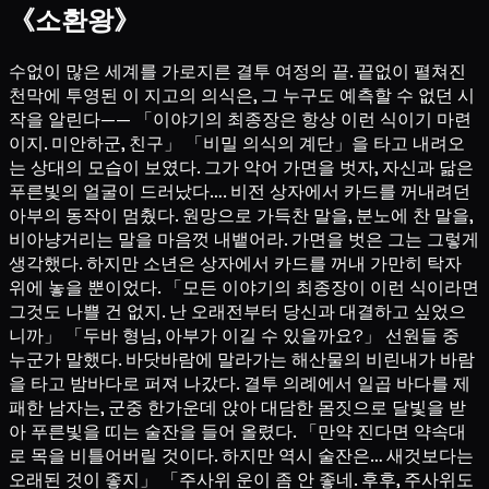
《소환왕》
수없이 많은 세계를 가로지른 결투 여정의 끝. 끝없이 펼쳐진
천막에 투영된 이 지고의 의식은, 그 누구도 예측할 수 없던 시
작을 알린다—— 「이야기의 최종장은 항상 이런 식이기 마련
이지. 미안하군, 친구」 「비밀 의식의 계단」을 타고 내려오
는 상대의 모습이 보였다. 그가 악어 가면을 벗자, 자신과 닮은
푸른빛의 얼굴이 드러났다…. 비전 상자에서 카드를 꺼내려던
아부의 동작이 멈췄다. 원망으로 가득찬 말을, 분노에 찬 말을,
비아냥거리는 말을 마음껏 내뱉어라. 가면을 벗은 그는 그렇게
생각했다. 하지만 소년은 상자에서 카드를 꺼내 가만히 탁자
위에 놓을 뿐이었다. 「모든 이야기의 최종장이 이런 식이라면
그것도 나쁠 건 없지. 난 오래전부터 당신과 대결하고 싶었으
니까」 「두바 형님, 아부가 이길 수 있을까요?」 선원들 중
누군가 말했다. 바닷바람에 말라가는 해산물의 비린내가 바람
을 타고 밤바다로 퍼져 나갔다. 결투 의례에서 일곱 바다를 제
패한 남자는, 군중 한가운데 앉아 대담한 몸짓으로 달빛을 받
아 푸른빛을 띠는 술잔을 들어 올렸다. 「만약 진다면 약속대
로 목을 비틀어버릴 것이다. 하지만 역시 술잔은… 새것보다는
오래된 것이 좋지」 「주사위 운이 좀 안 좋네. 후후, 주사위도