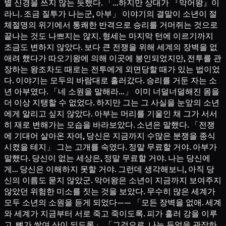
별 신경을 쓰지 않는 듯했다. 「…하지만 상대가 『악어왕』이
라니. 조금 질투가 나는군, 아부」 이야기의 결말이 소년이 절
체절명의 위기에서 통쾌한 반격으로 승리를 거머쥐는 것으로
끝나는 것도 나쁘지는 않지. 형세는 마지막 턴에 이르기까지
조금도 변하지 않았다. 보다 큰 전쟁을 위해 세계의 장벽을 없
애려 했다가 따오기왕에 의해 이곳에 봉인되었지만, 전투를 관
장하는 왕조차도 때로는 전투에게 외면당할 때가 있는 법이었
다. 이야기는 모두의 바람대로 흘러갔다. 승리를 거둔 자는 소
년 아부였다. 「네 소원을 말해라…」 이미 너덜너덜해진 몸을
더 이상 지탱할 수 없었다. 하지만 그는 그 사실을 눈앞의 소년
에게 알리고 싶지 않았다. 아부는 머리를 기울인 채 그가 서서
히 재로 변해가는 모습을 바라보았다. 소년은 말했다. 「전쟁
에 기대어 살아온 자여, 당신은 지금까지 수많은 분쟁을 종식
시켰을 테지」 그는 고개를 숙였다. 정말 무료할 거야. 아부가
말했다. 당신이 없는 세상은, 정말 무료할 거야. 나는 당신에
게… 당신은 이해하지 못할 거야. 그런데 생각해보니, 아직 당
신의 이름도 묻지 않았군. 악어왕은 소년이 지금까지 보여주지
않았던 위험한 미소를 짓는 것을 보았다. 무수히 많은 세계가
모두 소년의 소원을 듣게 되었다—— 「모든 장벽을 없애. 세계
와 세계가 지금부터 서로 죽고 죽이도록. 피가 흘러 강을 이루
고, 뼈가 쌓여 산이 되도록」 「그것으로, 나는 듀얼을 관장하