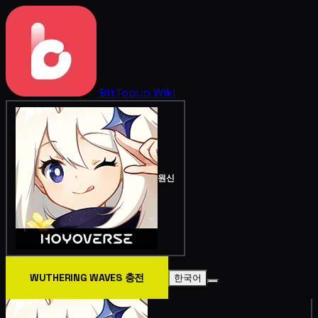
BitTopup
Wiki
원신
WUTHERING WAVES 충전
한국어