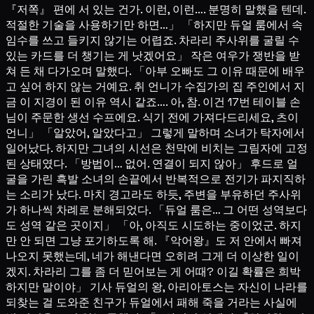
『저쪽』 편에 서 있는 건가. 이런, 이런…. 분명히 말했을 텐데.
적절한 기술을 사용하기만 하면…」 「하지만 듀얼 룸에서 속
임수를 쓰고 들키지 않기는 어렵죠. 차라리 주사위를 굴릴 수
있는 카드를 더 챙기는 게 낫겠어요」 작은 여우가 쟁반을 받
쳐 든 채 다가오며 말했다. 「아부 오빠도 그 이유 때문에 배우
고 싶어 하지 않는 거예요. 취 언니가 수집가의 집 주인에서 지
금 이 지경이 된 이유 역시 같죠…. 아, 참. 이건 17번 테이블 손
님이 주문한 생선 수프에요. 식기 전에 가져다드리세요, 츠이
언니」 「알았어, 알았다고」 그렇게 말하며 소녀가 탁자에서
일어났다. 하지만 그녀의 시선은 천막에 비치는 그림자에 고정
된 상태였다. 「방법이… 없어. 연결이 되지 않아」 후드로 얼
굴을 가린 흑발 소녀의 손끝에서 반복적으로 전기가 파지직하
는 소리가 났다. 마치 경고라도 하듯, 주변을 부유하던 주사위
가 하나씩 차례로 분해되었다. 「듀얼 룸은… 그 어떤 성역보다
도 성역 같은 곳이지」 「아, 아직도 시도하는 중이었군. 하지
만 안 되면 그냥 포기하도록 해. 『악어왕』도 저 안에서 빠져
나오지 못했는데, 네가 해낸다면 오히려 그게 더 이상한 일이
겠지. 차라리 그를 좀 더 믿어보는 게 어때? 이길 확률은 희박
하지만 말이야」 기사 듀얼의 왕, 아리아토스는 자신이 나라를
되찾는 걸 도와준 친구가 듀얼에서 패해 죽을 거라는 사실에