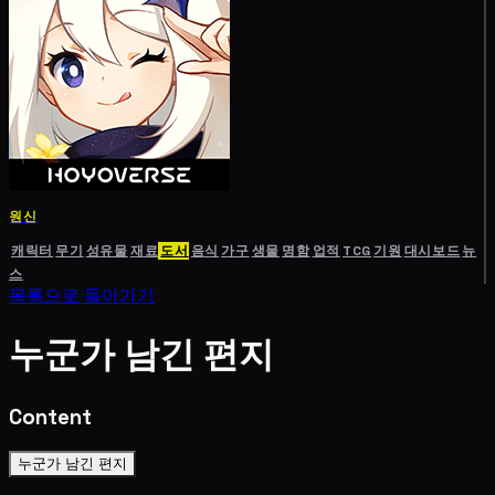
원신
캐릭터
무기
성유물
재료
도서
음식
가구
생물
명함
업적
TCG
기원
대시보드
뉴
스
목록으로 돌아가기
누군가 남긴 편지
Content
누군가 남긴 편지