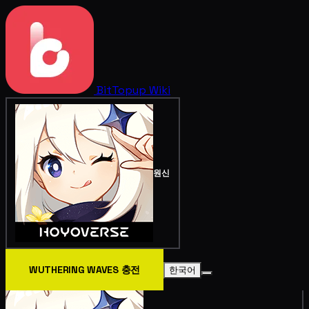
BitTopup
Wiki
원신
WUTHERING WAVES 충전
한국어