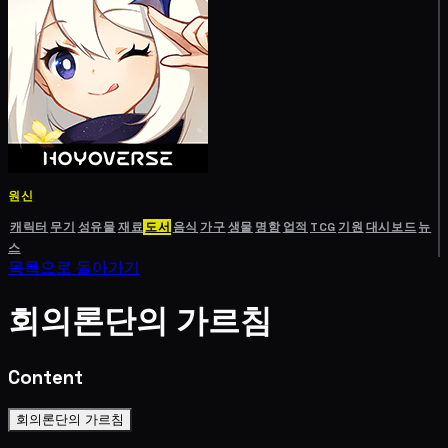
원신
캐릭터
무기
성유물
재료
도서
음식
가구
생물
명함
업적
TCG
기원
대시보드
뉴
스
목록으로 돌아가기
회의론단의 가르침
Content
회의론단의 가르침