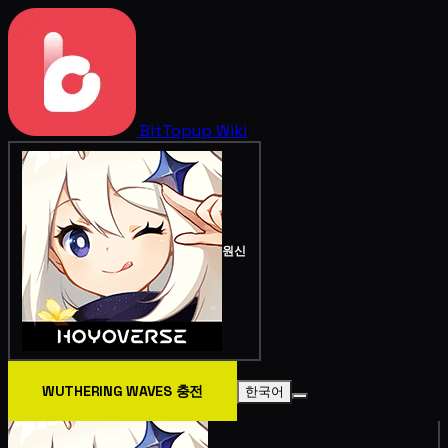
BitTopup
Wiki
원신
WUTHERING WAVES 충전
한국어