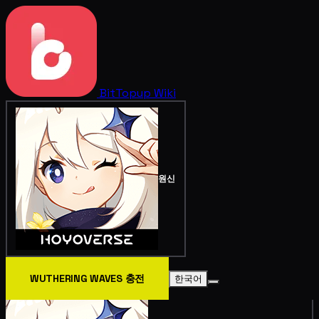
BitTopup
Wiki
원신
WUTHERING WAVES 충전
한국어