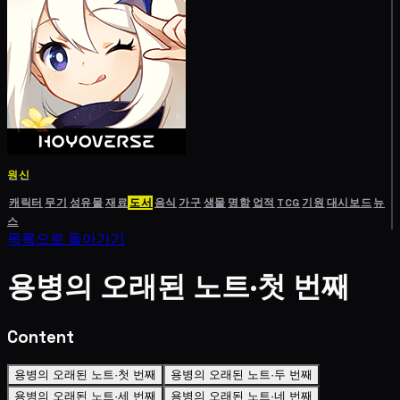
원신
캐릭터
무기
성유물
재료
도서
음식
가구
생물
명함
업적
TCG
기원
대시보드
뉴
스
목록으로 돌아가기
용병의 오래된 노트·첫 번째
Content
용병의 오래된 노트·첫 번째
용병의 오래된 노트·두 번째
용병의 오래된 노트·세 번째
용병의 오래된 노트·네 번째