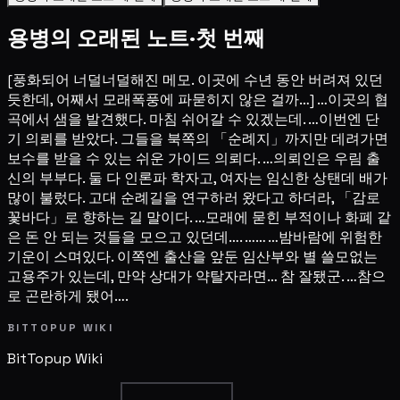
용병의 오래된 노트·첫 번째
[풍화되어 너덜너덜해진 메모. 이곳에 수년 동안 버려져 있던
듯한데, 어째서 모래폭풍에 파묻히지 않은 걸까…] …이곳의 협
곡에서 샘을 발견했다. 마침 쉬어갈 수 있겠는데. …이번엔 단
기 의뢰를 받았다. 그들을 북쪽의 「순례지」까지만 데려가면
보수를 받을 수 있는 쉬운 가이드 의뢰다. …의뢰인은 우림 출
신의 부부다. 둘 다 인론파 학자고, 여자는 임신한 상탠데 배가
많이 불렀다. 고대 순례길을 연구하러 왔다고 하더라, 「감로
꽃바다」로 향하는 길 말이다. …모래에 묻힌 부적이나 화폐 같
은 돈 안 되는 것들을 모으고 있던데…. …… …밤바람에 위험한
기운이 스며있다. 이쪽엔 출산을 앞둔 임산부와 별 쓸모없는
고용주가 있는데, 만약 상대가 약탈자라면… 참 잘됐군. …참으
로 곤란하게 됐어….
BITTOPUP WIKI
BitTopup
Wiki