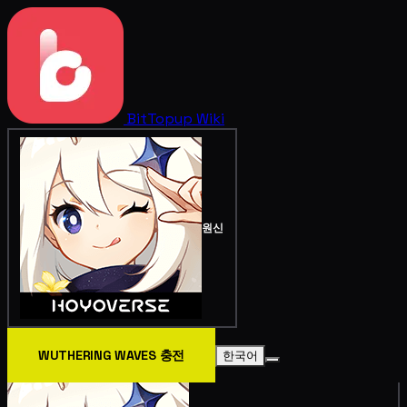
BitTopup
Wiki
원신
WUTHERING WAVES 충전
한국어