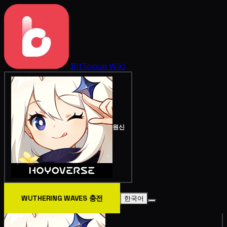
BitTopup
Wiki
원신
WUTHERING WAVES 충전
한국어