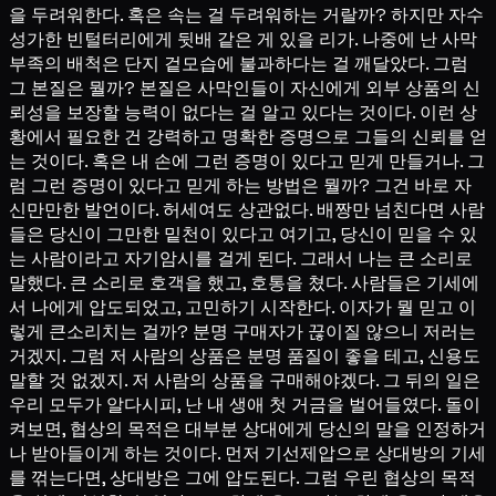
을 두려워한다. 혹은 속는 걸 두려워하는 거랄까? 하지만 자수
성가한 빈털터리에게 뒷배 같은 게 있을 리가. 나중에 난 사막
부족의 배척은 단지 겉모습에 불과하다는 걸 깨달았다. 그럼
그 본질은 뭘까? 본질은 사막인들이 자신에게 외부 상품의 신
뢰성을 보장할 능력이 없다는 걸 알고 있다는 것이다. 이런 상
황에서 필요한 건 강력하고 명확한 증명으로 그들의 신뢰를 얻
는 것이다. 혹은 내 손에 그런 증명이 있다고 믿게 만들거나. 그
럼 그런 증명이 있다고 믿게 하는 방법은 뭘까? 그건 바로 자
신만만한 발언이다. 허세여도 상관없다. 배짱만 넘친다면 사람
들은 당신이 그만한 밑천이 있다고 여기고, 당신이 믿을 수 있
는 사람이라고 자기암시를 걸게 된다. 그래서 나는 큰 소리로
말했다. 큰 소리로 호객을 했고, 호통을 쳤다. 사람들은 기세에
서 나에게 압도되었고, 고민하기 시작한다. 이자가 뭘 믿고 이
렇게 큰소리치는 걸까? 분명 구매자가 끊이질 않으니 저러는
거겠지. 그럼 저 사람의 상품은 분명 품질이 좋을 테고, 신용도
말할 것 없겠지. 저 사람의 상품을 구매해야겠다. 그 뒤의 일은
우리 모두가 알다시피, 난 내 생애 첫 거금을 벌어들였다. 돌이
켜보면, 협상의 목적은 대부분 상대에게 당신의 말을 인정하거
나 받아들이게 하는 것이다. 먼저 기선제압으로 상대방의 기세
를 꺾는다면, 상대방은 그에 압도된다. 그럼 우린 협상의 목적