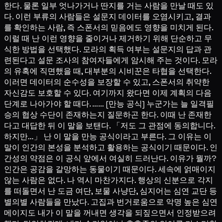
한다. 물론 일부 엇나가거나 딴지를 거는 사람을 만날 때도 있
다. 이런 부류의 사람들은 설문지 데이터를 오염시키고, 결과
를 확인하는 사람, 즉 스폰서의 믿음에도 영향을 미치게 된다.
이럴 때 난 이런 영향을 줄이거나 제거하기 위해 단순하고 무
식한 방법을 선택했다. 모라의 획득 여부는 설문지의 답과 관
련된다고 설문 조사의 참여자들에게 암시해 주는 것이다. 모라
의 유혹에 직면했을 때, 대부분의 시비꾼은 타협을 선택한다.
이러면 데이터의 순수성을 보장할 수 있고, 스폰서의 취약한
자신감도 보호할 수 있다. 여기까지 왔다면 이제 계획의 다음
단계로 나아가야 할 때다. …… [만능 공식] 누군가는 늘 일격필
승의 협상 수단이 존재하는지 질문하곤 한다. 이때 난 존재한
다고 대답한 뒤 이 말을 보탠다. 「저도 그 관점에 동의합니다.
하지만…」 난 이 말을 만능 공식이라고 부른다. 그 이유는 이
말이 인간의 본성을 분석하고 활용하는 공식이기 때문이다. 인
간성의 약점은 이 공식 앞에서 여실히 드러난다. 이유가 뭘까?
인간은 공감을 갈망하는 동물이기 때문이다. 세속에 얽매이지
않는 사람은 없다. 나 역시 마찬가지다. 행상의 신분으로 각지
를 떠돌면서 난 도금 여단, 보물 사냥단, 심지어는 심연 교단 등
별의별 사람들을 만났다. 고집과 번거로움으로 악명 높은 심연
메이지도 내가 이 말을 꺼내면 생각을 되짚으면서 인정받으려