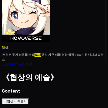
원신
캐릭터
무기
성유물
재료
도서
음식
가구
생물
명함
업적
TCG
기원
대시보드
뉴
스
목록으로 돌아가기
《협상의 예술》
Content
《협상의 예술》