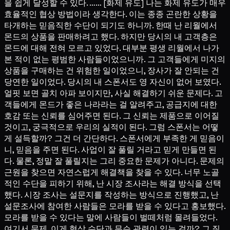
을 쉽게 달성할 수 있다. …… [화제 유도] 나는 화제 유도가 매우
효율적인 협상 방법이라 생각한다. 이는 종종 곤란한 상황을
타개하는 믿음직한 수단이 되기도 하니까. 한때 난 리월에서
몬드의 상품을 판매하려고 했다. 하지만 당시의 내 고객층은
몬드에 대해 전혀 모르고 있었다. 대부분 평생 리월에서 나가
본 적이 없는 평범한 사람들이었으니까. 그 고객들에게 미지의
상품을 구매하는 건 위험한 일이었으니, 장사가 잘 안되는 건
당연한 일이었다. 당시의 내 스폰서도 영 자신이 없어 보였다.
얼핏 보면 골치 아파 보이지만, 사실 해결하기 쉬운 문제다. 고
객들에게 몬드가 좋은 나라라는 걸 알려주고, 공급지에 대한
호감 또는 신뢰를 심어주면 된다. 그 신뢰는 제품으로 이어질
것이고, 궁극적으로 우리의 실적이 된다. 그럼 스폰서는 어떻
게 설득할까? 그건 더 간단하다. 스폰서에게 부족한 게 믿음이
니, 믿음을 주면 된다. 사업이 잘 풀릴 거라고 믿게 만들면 된
다. 물론, 정말 잘 풀릴지는 그리 중요한 문제가 아니다. 문제의
근원을 찾으면 자연스럽게 해결책을 찾을 수 있다. 너무 노골
적인 수단을 피하기 위해, 난 시장 조사라는 해결 방식을 선택
했다. 시장 조사는 설문지를 작성하는 방식으로 진행했고, 난
설문조사에 참여한 사람들은 모라를 받을 수 있다고 홍보했다.
모라를 받을 수 있다는 말에 사람들이 벌떼처럼 몰려들었다.
여기서 문제, 이게 협상 수단과 무슨 관련이 있는 걸까? 그 질