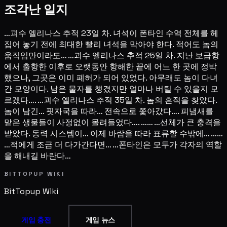
조각난 일지
…괴수 엘리나스 추적 23일 차. 녀석이 폰타인 수역 전체를 헤
집어 놓기 전에 최대한 빨리 녀석을 막아야 한다. 적어도 놈의
움직임만이라도… …괴수 엘리나스 추적 25일 차. 지난 보급항
에서 출항한 이후로 오랫동안 항해한 끝에 어느 한 곳에 정박
했으나, 그곳은 이미 폐허가 되어 있었다. 아무래도 놈이 다녀
간 모양이다. 남은 물자를 챙겼지만 얼마나 버틸 수 있을지 모
르겠다…. …괴수 엘리나스 추적 35일 차. 놈의 흔적을 찾았다.
놈이 남긴… 핏자국을 따라… 전속으로 쫓아갔다…. 피냄새를
맡은 생물들이 사정없이 몰려들었다…. …… …선체가 큰 충격을
받았다. 동력 시스템이… 이제 바람을 따라 표류할 수밖에… ……
…적에게 조금 더 다가간다면… …폰타인은 모두가 각자의 역할
을 해내길 바란다…
BITTOPUP WIKI
BitTopup
Wiki
게임 충전
게임 뉴스