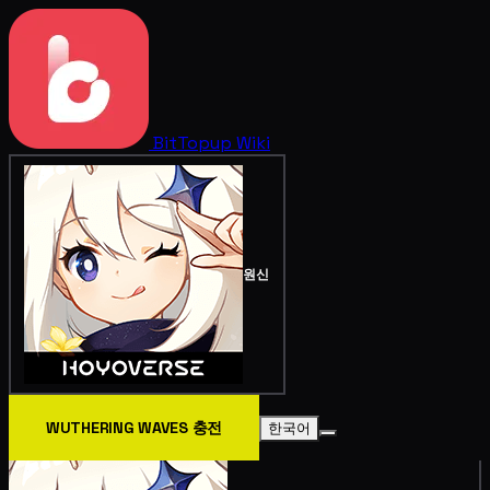
BitTopup
Wiki
원신
WUTHERING WAVES 충전
한국어