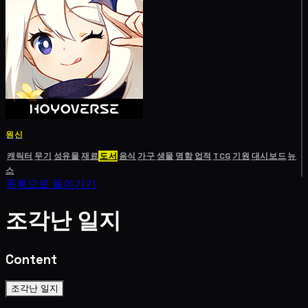
원신
캐릭터
무기
성유물
재료
도서
음식
가구
생물
명함
업적
TCG
기원
대시보드
뉴
스
목록으로 돌아가기
조각난 일지
Content
조각난 일지