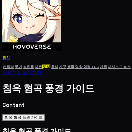
원신
캐릭터
무기
성유물
재료
도서
음식
가구
생물
명함
업적
TCG
기원
대시보드
뉴스
목록으로 돌아가기
침옥 협곡 풍경 가이드
Content
침옥 협곡 풍경 가이드
침옥 협곡 풍경 가이드