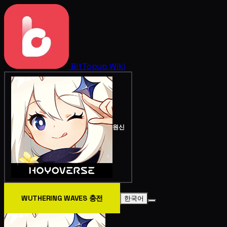
BitTopup
Wiki
원신
WUTHERING WAVES 충전
한국어