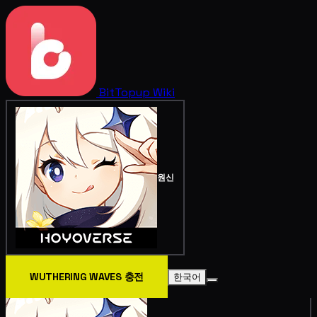
BitTopup
Wiki
원신
WUTHERING WAVES 충전
한국어