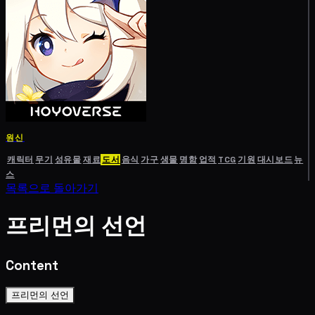
원신
캐릭터
무기
성유물
재료
도서
음식
가구
생물
명함
업적
TCG
기원
대시보드
뉴
스
목록으로 돌아가기
프리먼의 선언
Content
프리먼의 선언