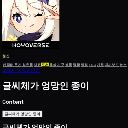
원신
캐릭터
무기
성유물
재료
도서
음식
가구
생물
명함
업적
TCG
기원
대시보드
뉴스
목록으로 돌아가기
글씨체가 엉망인 종이
Content
글씨체가 엉망인 종이
글씨체가 엉망인 종이