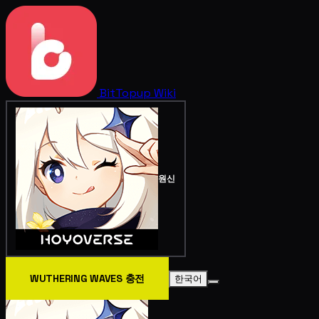
BitTopup
Wiki
원신
WUTHERING WAVES 충전
한국어